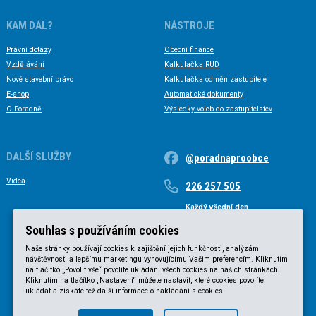
KAM DÁL?
NÁSTROJE
Právní dotazy
Obecní finance
Vzdělávání
Kalkulačka RUD
Nové stavební právo
Kalkulačka odměn zastupitele
E-shop
Automatické dokumenty
O Poradně
Výsledky voleb do zastupitelstev
DALŠÍ SLUŽBY
@poradnaproobce
Videa
226 257 505
Každý všední den
Každý všední den od 9 do 17 hodin
Souhlas s používáním cookies
Naše stránky používají cookies k zajištění jejich funkčnosti, analýzám
návštěvnosti a lepšímu marketingu vyhovujícímu Vašim preferencím. Kliknutím
na tlačítko „Povolit vše“ povolíte ukládání všech cookies na našich stránkách.
Kliknutím na tlačítko „Nastavení“ můžete nastavit, které cookies povolíte
ukládat a získáte též další informace o nakládání s cookies.