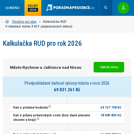
VOLBY
MENU
2026
Poradna pro obce
Kalkulačka RUD
V databázi máme
3 611
zodpovězených dotazů
Kalkulačka RUD pro rok 2026
Město Rychnov u Jablonce nad Nisou
Vybrat obec
Předpokládané daňové výnosy města v roce 2026
69 831 261 Kč
Daň z přidané hodnoty
34 157 738 Kč
Daň z příjmu právnických osob (bez daně placené
18 695 803 Kč
obcemi a kraji)