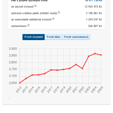
Daň z příjmu fyzických osob
16 977 720 Kč
ze závislé činnosti
12 935 475 Kč
vybíraná srážkou podle zvláštní sazby
2 182 861 Kč
ze samostatné výdělečné činnosti
1 293 547 Kč
zaměstnanci
565 837 Kč
Počet obyvatel
Počet žáků
Počet zaměstnanců
¨