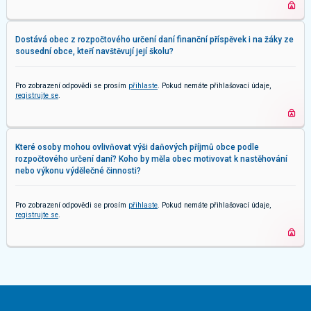
Dostává obec z rozpočtového určení daní finanční příspěvek i na žáky ze
sousední obce, kteří navštěvují její školu?
Pro zobrazení odpovědi se prosím
přihlaste
. Pokud nemáte přihlašovací údaje,
registrujte se
.
Které osoby mohou ovlivňovat výši daňových příjmů obce podle
rozpočtového určení daní? Koho by měla obec motivovat k nastěhování
nebo výkonu výdělečné činnosti?
Pro zobrazení odpovědi se prosím
přihlaste
. Pokud nemáte přihlašovací údaje,
registrujte se
.