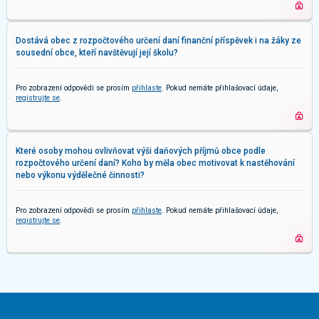
Dostává obec z rozpočtového určení daní finanční příspěvek i na žáky ze
sousední obce, kteří navštěvují její školu?
Pro zobrazení odpovědi se prosím
přihlaste
. Pokud nemáte přihlašovací údaje,
registrujte se
.
Které osoby mohou ovlivňovat výši daňových příjmů obce podle
rozpočtového určení daní? Koho by měla obec motivovat k nastěhování
nebo výkonu výdělečné činnosti?
Pro zobrazení odpovědi se prosím
přihlaste
. Pokud nemáte přihlašovací údaje,
registrujte se
.