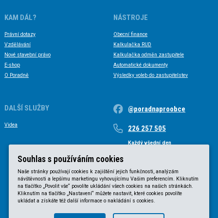
KAM DÁL?
NÁSTROJE
Právní dotazy
Obecní finance
Vzdělávání
Kalkulačka RUD
Nové stavební právo
Kalkulačka odměn zastupitele
E-shop
Automatické dokumenty
O Poradně
Výsledky voleb do zastupitelstev
DALŠÍ SLUŽBY
@poradnaproobce
Videa
226 257 505
Každý všední den
Každý všední den od 9 do 17 hodin
Souhlas s používáním cookies
Naše stránky používají cookies k zajištění jejich funkčnosti, analýzám
návštěvnosti a lepšímu marketingu vyhovujícímu Vašim preferencím. Kliknutím
na tlačítko „Povolit vše“ povolíte ukládání všech cookies na našich stránkách.
Kliknutím na tlačítko „Nastavení“ můžete nastavit, které cookies povolíte
ukládat a získáte též další informace o nakládání s cookies.