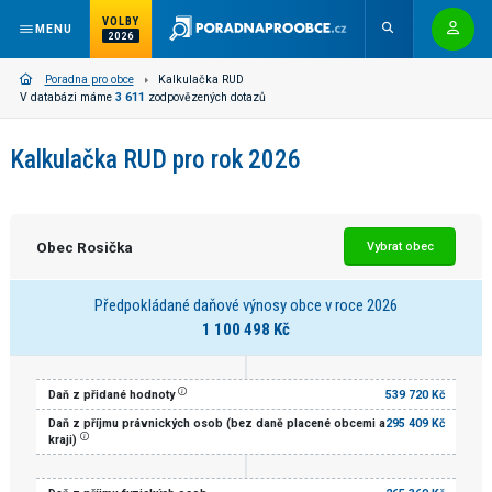
VOLBY
MENU
2026
Poradna pro obce
Kalkulačka RUD
V databázi máme
3 611
zodpovězených dotazů
Kalkulačka RUD pro rok 2026
Obec Rosička
Vybrat obec
Předpokládané daňové výnosy obce v roce 2026
1 100 498 Kč
Daň z přidané hodnoty
539 720 Kč
Daň z příjmu právnických osob (bez daně placené obcemi a
295 409 Kč
kraji)