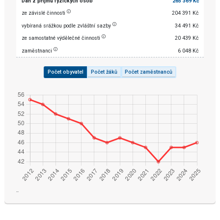
Daň z příjmu fyzických osob
265 369 Kč
ze závislé činnosti
204 391 Kč
vybíraná srážkou podle zvláštní sazby
34 491 Kč
ze samostatné výdělečné činnosti
20 439 Kč
zaměstnanci
6 048 Kč
Počet obyvatel
Počet žáků
Počet zaměstnanců
¨