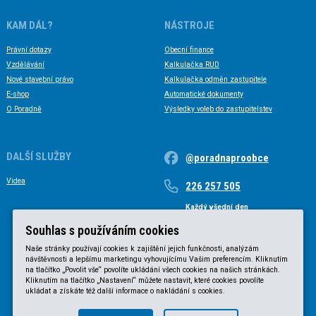
KAM DÁL?
NÁSTROJE
Právní dotazy
Obecní finance
Vzdělávání
Kalkulačka RUD
Nové stavební právo
Kalkulačka odměn zastupitele
E-shop
Automatické dokumenty
O Poradně
Výsledky voleb do zastupitelstev
DALŠÍ SLUŽBY
@poradnaproobce
Videa
226 257 505
Každý všední den
Každý všední den od 9 do 17 hodin
Souhlas s používáním cookies
Naše stránky používají cookies k zajištění jejich funkčnosti, analýzám
návštěvnosti a lepšímu marketingu vyhovujícímu Vašim preferencím. Kliknutím
na tlačítko „Povolit vše“ povolíte ukládání všech cookies na našich stránkách.
Kliknutím na tlačítko „Nastavení“ můžete nastavit, které cookies povolíte
ukládat a získáte též další informace o nakládání s cookies.