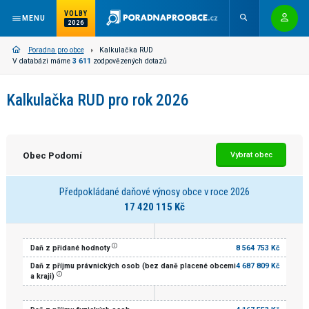
VOLBY
MENU
2026
Poradna pro obce
Kalkulačka RUD
V databázi máme
3 611
zodpovězených dotazů
Kalkulačka RUD pro rok 2026
Obec Podomí
Vybrat obec
Předpokládané daňové výnosy obce v roce 2026
17 420 115 Kč
Daň z přidané hodnoty
8 564 753 Kč
Daň z příjmu právnických osob (bez daně placené obcemi
4 687 809 Kč
a kraji)