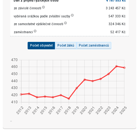
Daň z příjmu fyzických osob
4 167 553 Kč
ze závislé činnosti
3 243 457 Kč
vybíraná srážkou podle zvláštní sazby
547 333 Kč
ze samostatné výdělečné činnosti
324 346 Kč
zaměstnanci
52 417 Kč
Počet obyvatel
Počet žáků
Počet zaměstnanců
¨