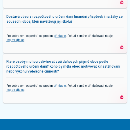
Dostává obec z rozpočtového určení daní finanční příspěvek i na žáky ze
sousední obce, kteří navštěvují její školu?
Pro zobrazení odpovědi se prosím
přihlaste
. Pokud nemáte přihlašovací údaje,
registrujte se
.
Které osoby mohou ovlivňovat výši daňových příjmů obce podle
rozpočtového určení daní? Koho by měla obec motivovat k nastěhování
nebo výkonu výdělečné činnosti?
Pro zobrazení odpovědi se prosím
přihlaste
. Pokud nemáte přihlašovací údaje,
registrujte se
.