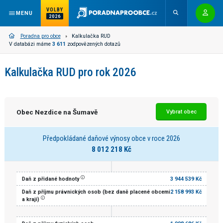
VOLBY
MENU
2026
Poradna pro obce
Kalkulačka RUD
V databázi máme
3 611
zodpovězených dotazů
Kalkulačka RUD pro rok 2026
Obec Nezdice na Šumavě
Vybrat obec
Předpokládané daňové výnosy obce v roce 2026
8 012 218 Kč
Daň z přidané hodnoty
3 944 539 Kč
Daň z příjmu právnických osob (bez daně placené obcemi
2 158 993 Kč
a kraji)