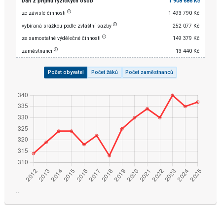
Daň z příjmu fyzických osob
1 908 686 Kč
ze závislé činnosti
1 493 790 Kč
vybíraná srážkou podle zvláštní sazby
252 077 Kč
ze samostatné výdělečné činnosti
149 379 Kč
zaměstnanci
13 440 Kč
Počet obyvatel
Počet žáků
Počet zaměstnanců
¨