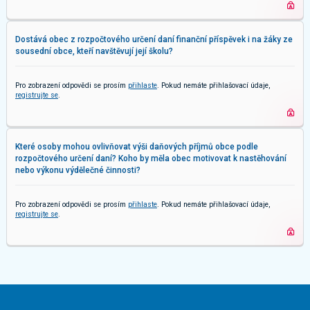
Dostává obec z rozpočtového určení daní finanční příspěvek i na žáky ze
sousední obce, kteří navštěvují její školu?
Pro zobrazení odpovědi se prosím
přihlaste
. Pokud nemáte přihlašovací údaje,
registrujte se
.
Které osoby mohou ovlivňovat výši daňových příjmů obce podle
rozpočtového určení daní? Koho by měla obec motivovat k nastěhování
nebo výkonu výdělečné činnosti?
Pro zobrazení odpovědi se prosím
přihlaste
. Pokud nemáte přihlašovací údaje,
registrujte se
.