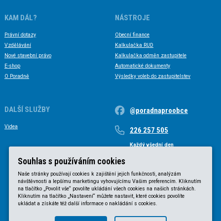
KAM DÁL?
NÁSTROJE
Právní dotazy
Obecní finance
Vzdělávání
Kalkulačka RUD
Nové stavební právo
Kalkulačka odměn zastupitele
E-shop
Automatické dokumenty
O Poradně
Výsledky voleb do zastupitelstev
DALŠÍ SLUŽBY
@poradnaproobce
Videa
226 257 505
Každý všední den
Každý všední den od 9 do 17 hodin
Souhlas s používáním cookies
Naše stránky používají cookies k zajištění jejich funkčnosti, analýzám
návštěvnosti a lepšímu marketingu vyhovujícímu Vašim preferencím. Kliknutím
na tlačítko „Povolit vše“ povolíte ukládání všech cookies na našich stránkách.
Kliknutím na tlačítko „Nastavení“ můžete nastavit, které cookies povolíte
ukládat a získáte též další informace o nakládání s cookies.