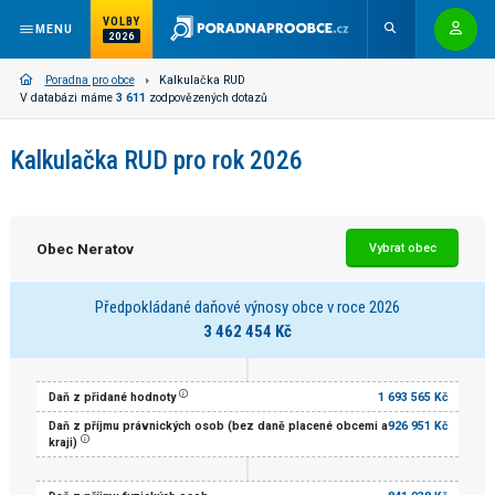
VOLBY
MENU
2026
Poradna pro obce
Kalkulačka RUD
V databázi máme
3 611
zodpovězených dotazů
Kalkulačka RUD pro rok 2026
Obec Neratov
Vybrat obec
Předpokládané daňové výnosy obce v roce 2026
3 462 454 Kč
Daň z přidané hodnoty
1 693 565 Kč
Daň z příjmu právnických osob (bez daně placené obcemi a
926 951 Kč
kraji)