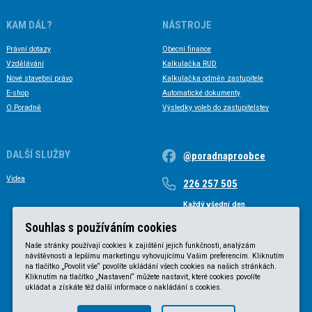
KAM DÁL?
NÁSTROJE
Právní dotazy
Obecní finance
Vzdělávání
Kalkulačka RUD
Nové stavební právo
Kalkulačka odměn zastupitele
E-shop
Automatické dokumenty
O Poradně
Výsledky voleb do zastupitelstev
DALŠÍ SLUŽBY
@poradnaproobce
Videa
226 257 505
Každý všední den
Každý všední den od 9 do 17 hodin
Souhlas s používáním cookies
Naše stránky používají cookies k zajištění jejich funkčnosti, analýzám
návštěvnosti a lepšímu marketingu vyhovujícímu Vašim preferencím. Kliknutím
na tlačítko „Povolit vše“ povolíte ukládání všech cookies na našich stránkách.
Kliknutím na tlačítko „Nastavení“ můžete nastavit, které cookies povolíte
ukládat a získáte též další informace o nakládání s cookies.