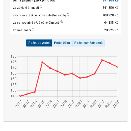
Daň z příjmu fyzických osob
841 938 Kč
ze závislé činnosti
641 350 Kč
vybíraná srážkou podle zvláštní sazby
108 228 Kč
ze samostatné výdělečné činnosti
64 135 Kč
zaměstnanci
28 225 Kč
Počet obyvatel
Počet žáků
Počet zaměstnanců
¨