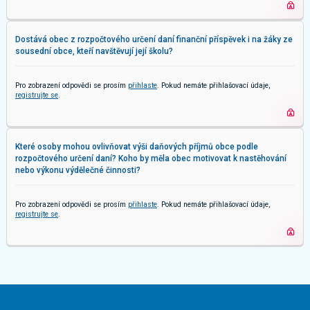
Dostává obec z rozpočtového určení daní finanční příspěvek i na žáky ze
sousední obce, kteří navštěvují její školu?
Pro zobrazení odpovědi se prosím
přihlaste
. Pokud nemáte přihlašovací údaje,
registrujte se
.
Které osoby mohou ovlivňovat výši daňových příjmů obce podle
rozpočtového určení daní? Koho by měla obec motivovat k nastěhování
nebo výkonu výdělečné činnosti?
Pro zobrazení odpovědi se prosím
přihlaste
. Pokud nemáte přihlašovací údaje,
registrujte se
.