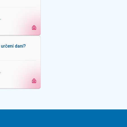
e
.
určení daní?
e
.