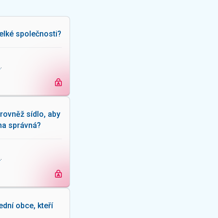
velké společnosti?
e
.
rovněž sídlo, aby
aha správná?
e
.
dní obce, kteří