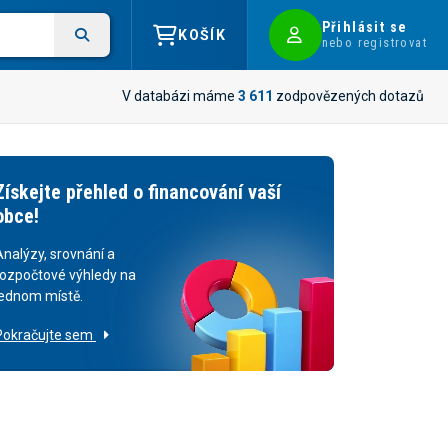
Přihlásit se
KOŠÍK
nebo registrovat
V databázi máme
3 611
zodpovězených dotazů
Získejte přehled o financování vaší
obce!
Analýzy, srovnání a
rozpočtové výhledy na
jednom místě.
Pokračujte sem