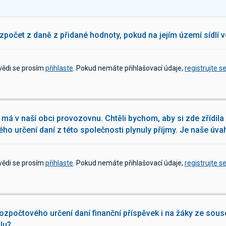
zpočet z daně z přidané hodnoty, pokud na jejím území sídlí 
vědi se prosím
přihlaste
. Pokud nemáte přihlašovací údaje,
registrujte s
má v naší obci provozovnu. Chtěli bychom, aby si zde zřídila 
ho určení daní z této společnosti plynuly příjmy. Je naše úv
vědi se prosím
přihlaste
. Pokud nemáte přihlašovací údaje,
registrujte s
zpočtového určení daní finanční příspěvek i na žáky ze souse
olu?