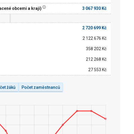
acené obcemi a kraji)
3 067 930 Kč
2 720 699 Kč
2 122 676 Kč
358 202 Kč
212 268 Kč
27 553 Kč
čet žáků
Počet zaměstnanců