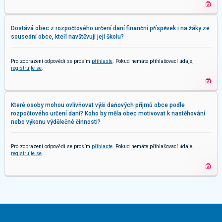
Dostává obec z rozpočtového určení daní finanční příspěvek i na žáky ze
sousední obce, kteří navštěvují její školu?
Pro zobrazení odpovědi se prosím
přihlaste
. Pokud nemáte přihlašovací údaje,
registrujte se
.
Které osoby mohou ovlivňovat výši daňových příjmů obce podle
rozpočtového určení daní? Koho by měla obec motivovat k nastěhování
nebo výkonu výdělečné činnosti?
Pro zobrazení odpovědi se prosím
přihlaste
. Pokud nemáte přihlašovací údaje,
registrujte se
.