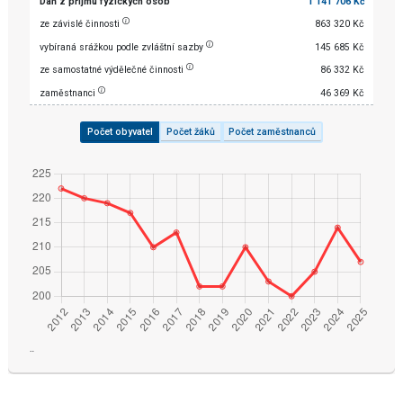
Daň z příjmu fyzických osob
1 141 706 Kč
ze závislé činnosti
863 320 Kč
vybíraná srážkou podle zvláštní sazby
145 685 Kč
ze samostatné výdělečné činnosti
86 332 Kč
zaměstnanci
46 369 Kč
Počet obyvatel
Počet žáků
Počet zaměstnanců
¨