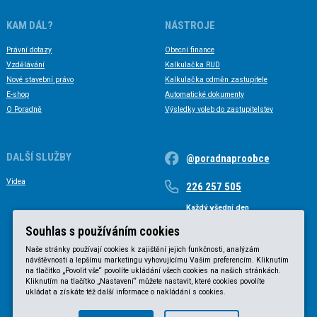
KAM DÁL?
NÁSTROJE
Právní dotazy
Obecní finance
Vzdělávání
Kalkulačka RUD
Nové stavební právo
Kalkulačka odměn zastupitele
E-shop
Automatické dokumenty
O Poradně
Výsledky voleb do zastupitelstev
DALŠÍ SLUŽBY
@poradnaproobce
Videa
226 257 505
Každý všední den
Každý všední den od 9 do 17 hodin
Souhlas s používáním cookies
Naše stránky používají cookies k zajištění jejich funkčnosti, analýzám
návštěvnosti a lepšímu marketingu vyhovujícímu Vašim preferencím. Kliknutím
na tlačítko „Povolit vše“ povolíte ukládání všech cookies na našich stránkách.
Kliknutím na tlačítko „Nastavení“ můžete nastavit, které cookies povolíte
ukládat a získáte též další informace o nakládání s cookies.