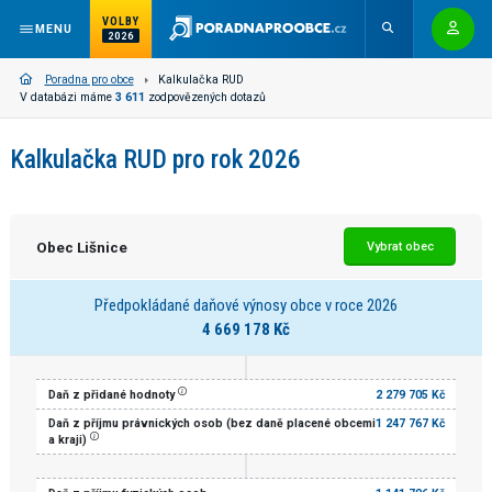
VOLBY
MENU
2026
Poradna pro obce
Kalkulačka RUD
V databázi máme
3 611
zodpovězených dotazů
Kalkulačka RUD pro rok 2026
Obec Lišnice
Vybrat obec
Předpokládané daňové výnosy obce v roce 2026
4 669 178 Kč
Daň z přidané hodnoty
2 279 705 Kč
Daň z příjmu právnických osob (bez daně placené obcemi
1 247 767 Kč
a kraji)