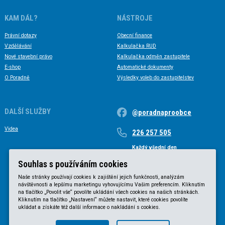
KAM DÁL?
NÁSTROJE
Právní dotazy
Obecní finance
Vzdělávání
Kalkulačka RUD
Nové stavební právo
Kalkulačka odměn zastupitele
E-shop
Automatické dokumenty
O Poradně
Výsledky voleb do zastupitelstev
DALŠÍ SLUŽBY
@poradnaproobce
Videa
226 257 505
Každý všední den
Každý všední den od 9 do 17 hodin
Souhlas s používáním cookies
Naše stránky používají cookies k zajištění jejich funkčnosti, analýzám
návštěvnosti a lepšímu marketingu vyhovujícímu Vašim preferencím. Kliknutím
na tlačítko „Povolit vše“ povolíte ukládání všech cookies na našich stránkách.
Kliknutím na tlačítko „Nastavení“ můžete nastavit, které cookies povolíte
ukládat a získáte též další informace o nakládání s cookies.