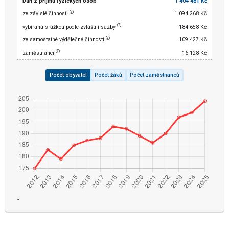
Daň z příjmu fyzických osob
1 404 481 Kč
ze závislé činnosti
1 094 268 Kč
vybíraná srážkou podle zvláštní sazby
184 658 Kč
ze samostatné výdělečné činnosti
109 427 Kč
zaměstnanci
16 128 Kč
Počet obyvatel
Počet žáků
Počet zaměstnanců
¨