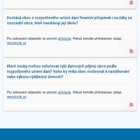
Dostává obec z rozpočtového určení daní finanční příspěvek i na žáky ze
sousední obce, kteří navštěvují její školu?
Pro zobrazení odpovědi se prosím
přihlaste
. Pokud nemáte přihlašovací údaje,
registrujte se
.
Které osoby mohou ovlivňovat výši daňových příjmů obce podle
rozpočtového určení daní? Koho by měla obec motivovat k nastěhování
nebo výkonu výdělečné činnosti?
Pro zobrazení odpovědi se prosím
přihlaste
. Pokud nemáte přihlašovací údaje,
registrujte se
.