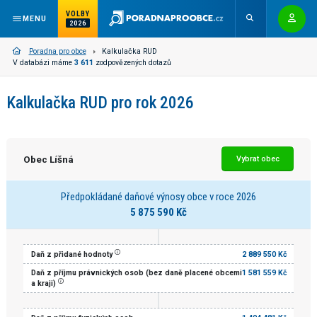
VOLBY
MENU
2026
Poradna pro obce
Kalkulačka RUD
V databázi máme
3 611
zodpovězených dotazů
Kalkulačka RUD pro rok 2026
Obec Líšná
Vybrat obec
Předpokládané daňové výnosy obce v roce 2026
5 875 590 Kč
Daň z přidané hodnoty
2 889 550 Kč
Daň z příjmu právnických osob (bez daně placené obcemi
1 581 559 Kč
a kraji)