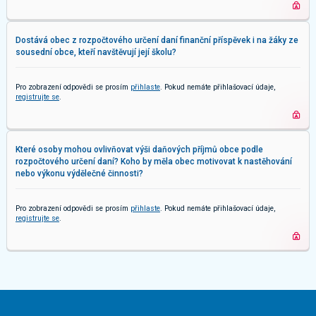
Dostává obec z rozpočtového určení daní finanční příspěvek i na žáky ze
sousední obce, kteří navštěvují její školu?
Pro zobrazení odpovědi se prosím
přihlaste
. Pokud nemáte přihlašovací údaje,
registrujte se
.
Které osoby mohou ovlivňovat výši daňových příjmů obce podle
rozpočtového určení daní? Koho by měla obec motivovat k nastěhování
nebo výkonu výdělečné činnosti?
Pro zobrazení odpovědi se prosím
přihlaste
. Pokud nemáte přihlašovací údaje,
registrujte se
.