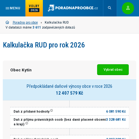
VOLBY
MENU
2026
Poradna pro obce
Kalkulačka RUD
V databázi máme
3 611
zodpovězených dotazů
Kalkulačka RUD pro rok 2026
Obec Kytín
Vybrat obec
Předpokládané daňové výnosy obce v roce 2026
12 407 579 Kč
Daň z přidané hodnoty
6 081 590 Kč
Daň z příjmu právnických osob (bez daně placené obcemi
3 328 681 Kč
a kraji)