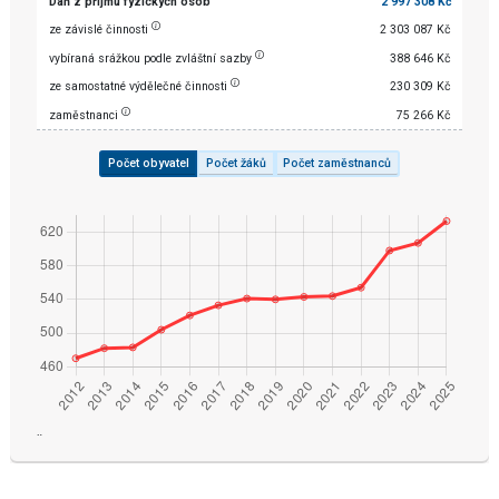
Daň z příjmu fyzických osob
2 997 308 Kč
ze závislé činnosti
2 303 087 Kč
vybíraná srážkou podle zvláštní sazby
388 646 Kč
ze samostatné výdělečné činnosti
230 309 Kč
zaměstnanci
75 266 Kč
Počet obyvatel
Počet žáků
Počet zaměstnanců
¨