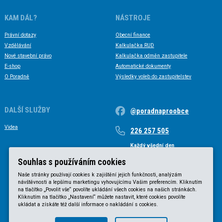
KAM DÁL?
NÁSTROJE
Právní dotazy
Obecní finance
Vzdělávání
Kalkulačka RUD
Nové stavební právo
Kalkulačka odměn zastupitele
E-shop
Automatické dokumenty
O Poradně
Výsledky voleb do zastupitelstev
DALŠÍ SLUŽBY
@poradnaproobce
Videa
226 257 505
Každý všední den
Každý všední den od 9 do 17 hodin
Souhlas s používáním cookies
Naše stránky používají cookies k zajištění jejich funkčnosti, analýzám
návštěvnosti a lepšímu marketingu vyhovujícímu Vašim preferencím. Kliknutím
na tlačítko „Povolit vše“ povolíte ukládání všech cookies na našich stránkách.
Kliknutím na tlačítko „Nastavení“ můžete nastavit, které cookies povolíte
ukládat a získáte též další informace o nakládání s cookies.