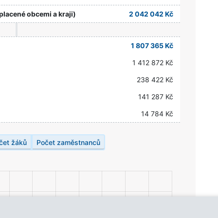
placené obcemi a kraji)
2 042 042 Kč
1 807 365 Kč
1 412 872 Kč
238 422 Kč
141 287 Kč
14 784 Kč
čet žáků
Počet zaměstnanců