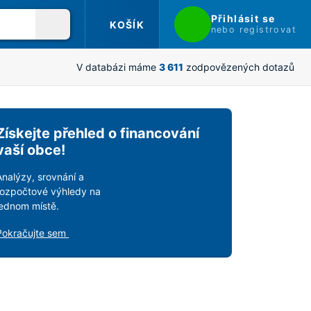
Přihlásit se
KOŠÍK
nebo registrovat
V databázi máme
3 611
zodpovězených dotazů
Získejte přehled o financování
vaší obce!
Analýzy, srovnání a
rozpočtové výhledy na
jednom místě.
Pokračujte sem