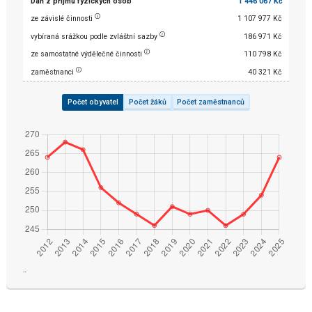
Daň z příjmu fyzických osob
1 446 067 Kč
ze závislé činnosti
1 107 977 Kč
vybíraná srážkou podle zvláštní sazby
186 971 Kč
ze samostatné výdělečné činnosti
110 798 Kč
zaměstnanci
40 321 Kč
Počet obyvatel
Počet žáků
Počet zaměstnanců
¨