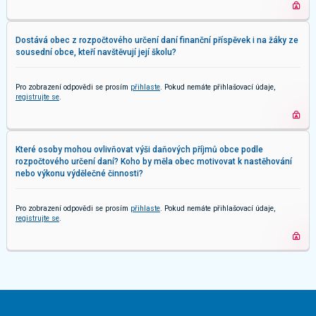
Dostává obec z rozpočtového určení daní finanční příspěvek i na žáky ze
sousední obce, kteří navštěvují její školu?
Pro zobrazení odpovědi se prosím
přihlaste
. Pokud nemáte přihlašovací údaje,
registrujte se
.
Které osoby mohou ovlivňovat výši daňových příjmů obce podle
rozpočtového určení daní? Koho by měla obec motivovat k nastěhování
nebo výkonu výdělečné činnosti?
Pro zobrazení odpovědi se prosím
přihlaste
. Pokud nemáte přihlašovací údaje,
registrujte se
.