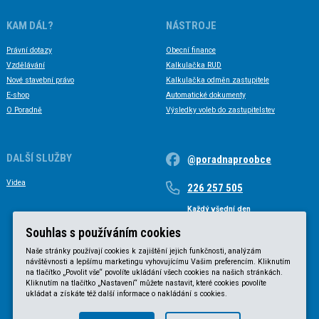
KAM DÁL?
NÁSTROJE
Právní dotazy
Obecní finance
Vzdělávání
Kalkulačka RUD
Nové stavební právo
Kalkulačka odměn zastupitele
E-shop
Automatické dokumenty
O Poradně
Výsledky voleb do zastupitelstev
DALŠÍ SLUŽBY
@poradnaproobce
Videa
226 257 505
Každý všední den
Každý všední den od 9 do 17 hodin
Souhlas s používáním cookies
Naše stránky používají cookies k zajištění jejich funkčnosti, analýzám
návštěvnosti a lepšímu marketingu vyhovujícímu Vašim preferencím. Kliknutím
na tlačítko „Povolit vše“ povolíte ukládání všech cookies na našich stránkách.
Kliknutím na tlačítko „Nastavení“ můžete nastavit, které cookies povolíte
ukládat a získáte též další informace o nakládání s cookies.