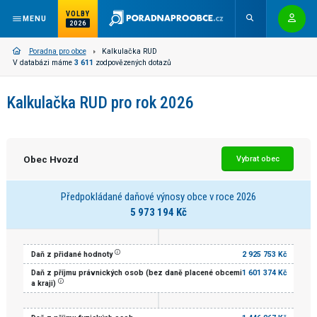
VOLBY
MENU
2026
Poradna pro obce
Kalkulačka RUD
V databázi máme
3 611
zodpovězených dotazů
Kalkulačka RUD pro rok 2026
Obec Hvozd
Vybrat obec
Předpokládané daňové výnosy obce v roce 2026
5 973 194 Kč
Daň z přidané hodnoty
2 925 753 Kč
Daň z příjmu právnických osob (bez daně placené obcemi
1 601 374 Kč
a kraji)