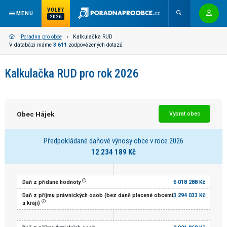
VOLBY
MENU
2026
Poradna pro obce
Kalkulačka RUD
V databázi máme
3 611
zodpovězených dotazů
Kalkulačka RUD pro rok 2026
Obec Hájek
Vybrat obec
Předpokládané daňové výnosy obce v roce 2026
12 234 189 Kč
Daň z přidané hodnoty
6 018 288 Kč
Daň z příjmu právnických osob (bez daně placené obcemi
3 294 033 Kč
a kraji)