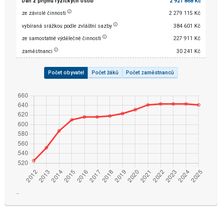
Daň z příjmu fyzických osob
2 921 868 Kč
ze závislé činnosti
2 279 115 Kč
vybíraná srážkou podle zvláštní sazby
384 601 Kč
ze samostatné výdělečné činnosti
227 911 Kč
zaměstnanci
30 241 Kč
Počet obyvatel
Počet žáků
Počet zaměstnanců
¨