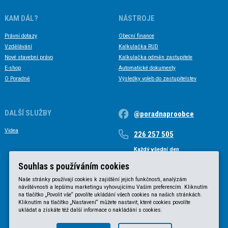
KAM DÁL?
NÁSTROJE
Právní dotazy
Obecní finance
Vzdělávání
Kalkulačka RUD
Nové stavební právo
Kalkulačka odměn zastupitele
E-shop
Automatické dokumenty
O Poradně
Výsledky voleb do zastupitelstev
DALŠÍ SLUŽBY
@poradnaproobce
Videa
226 257 505
Každý všední den
Každý všední den od 9 do 17 hodin
Souhlas s používáním cookies
Naše stránky používají cookies k zajištění jejich funkčnosti, analýzám
návštěvnosti a lepšímu marketingu vyhovujícímu Vašim preferencím. Kliknutím
na tlačítko „Povolit vše“ povolíte ukládání všech cookies na našich stránkách.
Kliknutím na tlačítko „Nastavení“ můžete nastavit, které cookies povolíte
ukládat a získáte též další informace o nakládání s cookies.