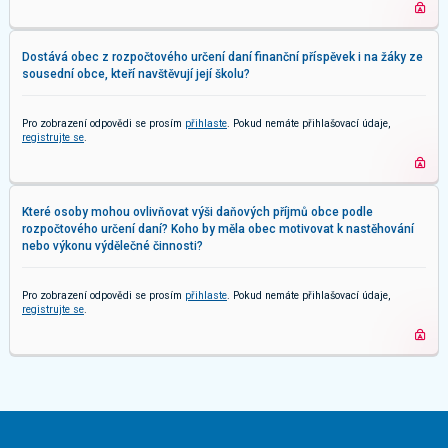
Dostává obec z rozpočtového určení daní finanční příspěvek i na žáky ze
sousední obce, kteří navštěvují její školu?
Pro zobrazení odpovědi se prosím
přihlaste
. Pokud nemáte přihlašovací údaje,
registrujte se
.
Které osoby mohou ovlivňovat výši daňových příjmů obce podle
rozpočtového určení daní? Koho by měla obec motivovat k nastěhování
nebo výkonu výdělečné činnosti?
Pro zobrazení odpovědi se prosím
přihlaste
. Pokud nemáte přihlašovací údaje,
registrujte se
.