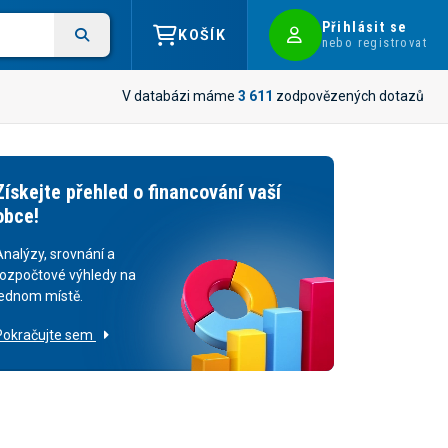
Přihlásit se
KOŠÍK
nebo registrovat
V databázi máme
3 611
zodpovězených dotazů
Získejte přehled o financování vaší
obce!
Analýzy, srovnání a
rozpočtové výhledy na
jednom místě.
Pokračujte sem