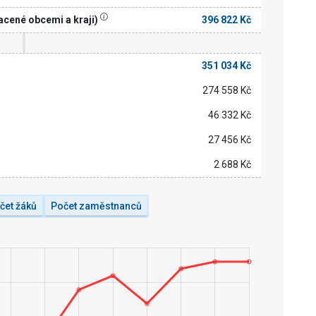
acené obcemi a kraji)
396 822 Kč
351 034 Kč
274 558 Kč
46 332 Kč
27 456 Kč
2 688 Kč
čet žáků
Počet zaměstnanců