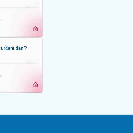
e
.
určení daní?
e
.