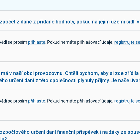
zpočet z daně z přidané hodnoty, pokud na jejím území sídlí 
vědi se prosím
přihlaste
. Pokud nemáte přihlašovací údaje,
registrujte s
má v naší obci provozovnu. Chtěli bychom, aby si zde zřídila 
ho určení daní z této společnosti plynuly příjmy. Je naše úv
vědi se prosím
přihlaste
. Pokud nemáte přihlašovací údaje,
registrujte s
zpočtového určení daní finanční příspěvek i na žáky ze souse
olu?