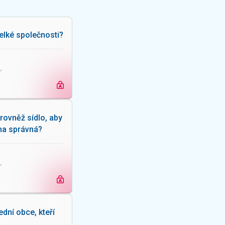
velké společnosti?
e
.
rovněž sídlo, aby
aha správná?
e
.
dní obce, kteří