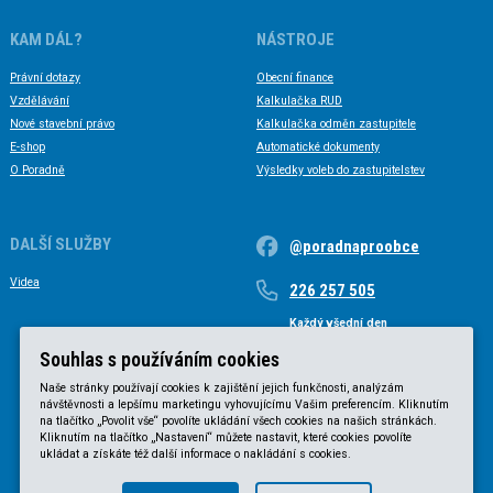
KAM DÁL?
NÁSTROJE
Právní dotazy
Obecní finance
Vzdělávání
Kalkulačka RUD
Nové stavební právo
Kalkulačka odměn zastupitele
E-shop
Automatické dokumenty
O Poradně
Výsledky voleb do zastupitelstev
DALŠÍ SLUŽBY
@poradnaproobce
Videa
226 257 505
Každý všední den
Každý všední den od 9 do 17 hodin
Souhlas s používáním cookies
Naše stránky používají cookies k zajištění jejich funkčnosti, analýzám
návštěvnosti a lepšímu marketingu vyhovujícímu Vašim preferencím. Kliknutím
na tlačítko „Povolit vše“ povolíte ukládání všech cookies na našich stránkách.
Kliknutím na tlačítko „Nastavení“ můžete nastavit, které cookies povolíte
ukládat a získáte též další informace o nakládání s cookies.