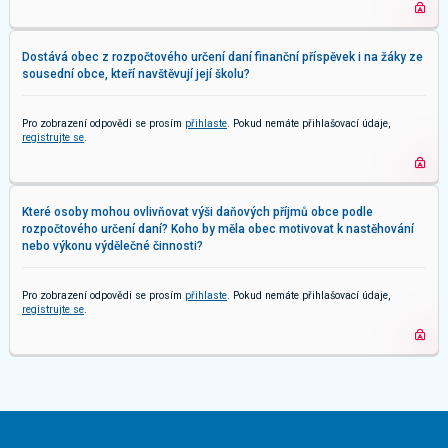
Dostává obec z rozpočtového určení daní finanční příspěvek i na žáky ze
sousední obce, kteří navštěvují její školu?
Pro zobrazení odpovědi se prosím
přihlaste
. Pokud nemáte přihlašovací údaje,
registrujte se
.
Které osoby mohou ovlivňovat výši daňových příjmů obce podle
rozpočtového určení daní? Koho by měla obec motivovat k nastěhování
nebo výkonu výdělečné činnosti?
Pro zobrazení odpovědi se prosím
přihlaste
. Pokud nemáte přihlašovací údaje,
registrujte se
.