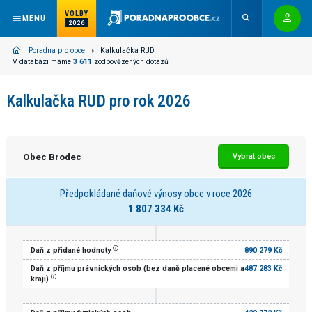
VOLBY
MENU
2026
Poradna pro obce
Kalkulačka RUD
V databázi máme
3 611
zodpovězených dotazů
Kalkulačka RUD pro rok 2026
Obec Brodec
Vybrat obec
Předpokládané daňové výnosy obce v roce 2026
1 807 334 Kč
Daň z přidané hodnoty
890 279 Kč
Daň z příjmu právnických osob (bez daně placené obcemi a
487 283 Kč
kraji)