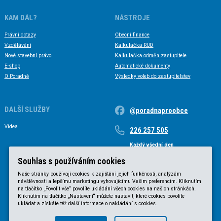
KAM DÁL?
NÁSTROJE
Právní dotazy
Obecní finance
Vzdělávání
Kalkulačka RUD
Nové stavební právo
Kalkulačka odměn zastupitele
E-shop
Automatické dokumenty
O Poradně
Výsledky voleb do zastupitelstev
DALŠÍ SLUŽBY
@poradnaproobce
Videa
226 257 505
Každý všední den
Každý všední den od 9 do 17 hodin
Souhlas s používáním cookies
Naše stránky používají cookies k zajištění jejich funkčnosti, analýzám
návštěvnosti a lepšímu marketingu vyhovujícímu Vašim preferencím. Kliknutím
na tlačítko „Povolit vše“ povolíte ukládání všech cookies na našich stránkách.
Kliknutím na tlačítko „Nastavení“ můžete nastavit, které cookies povolíte
ukládat a získáte též další informace o nakládání s cookies.