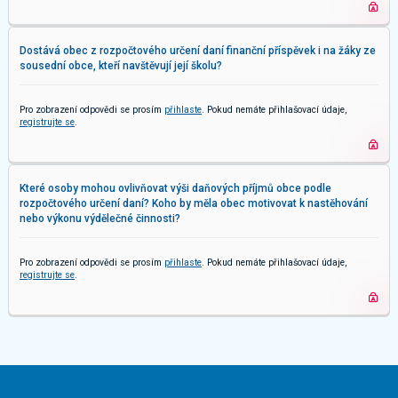
Dostává obec z rozpočtového určení daní finanční příspěvek i na žáky ze
sousední obce, kteří navštěvují její školu?
Pro zobrazení odpovědi se prosím
přihlaste
. Pokud nemáte přihlašovací údaje,
registrujte se
.
Které osoby mohou ovlivňovat výši daňových příjmů obce podle
rozpočtového určení daní? Koho by měla obec motivovat k nastěhování
nebo výkonu výdělečné činnosti?
Pro zobrazení odpovědi se prosím
přihlaste
. Pokud nemáte přihlašovací údaje,
registrujte se
.