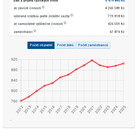
Daň z příjmu fyzických osob
5 479 840 Kč
ze závislé činnosti
4 265 589 Kč
vybíraná srážkou podle zvláštní sazby
719 818 Kč
ze samostatné výdělečné činnosti
426 559 Kč
zaměstnanci
67 874 Kč
Počet obyvatel
Počet žáků
Počet zaměstnanců
¨