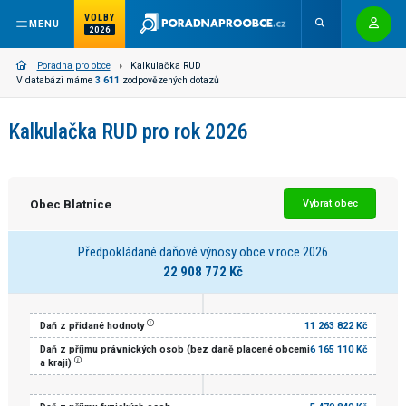
VOLBY
MENU
2026
Poradna pro obce
Kalkulačka RUD
V databázi máme
3 611
zodpovězených dotazů
Kalkulačka RUD pro rok 2026
Obec Blatnice
Vybrat obec
Předpokládané daňové výnosy obce v roce 2026
22 908 772 Kč
Daň z přidané hodnoty
11 263 822 Kč
Daň z příjmu právnických osob (bez daně placené obcemi
6 165 110 Kč
a kraji)