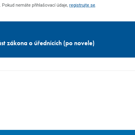
. Pokud nemáte přihlašovací údaje,
registrujte se
.
st zákona o úřednících (po novele)