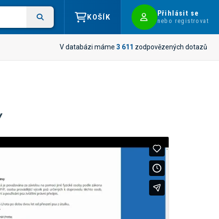
Přihlásit se
KOŠÍK
nebo registrovat
V databázi máme
3 611
zodpovězených dotazů
y