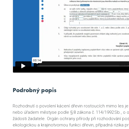
Podrobný popis
Rozhodnutí o povolení kácení dřevin rostoucích mimo les j
nebo úřadem městyse podle § 8 zákona č. 114/1992 Sb., o oc
žádosti žadatele. Orgán ochrany přírody při rozhodování pos
ekologickou a krajinotvornou funkci dřevin, případná rizika p