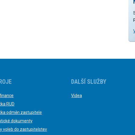
ROJE
DALŠÍ SLUŽBY
finance
Videa
čka RUD
čka odměn zastupitele
tické dokumenty
y voleb do zastupitelstev