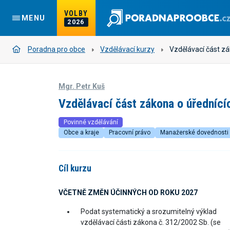
VOLBY
MENU
2026
Poradna pro obce
Vzdělávací kurzy
Vzdělávací část zá
Mgr. Petr Kuš
Vzdělávací část zákona o úřednící
Povinné vzdělávání
Obce a kraje
Pracovní právo
Manažerské dovednosti
Cíl kurzu
VČETNĚ ZMĚN ÚČINNÝCH OD ROKU 2027
Podat systematický a srozumitelný výklad
vzdělávací části zákona č. 312/2002 Sb. (se