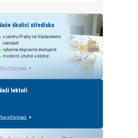
Naše školicí středisko
v centru Prahy na Václavském
náměstí
výborně dopravně dostupné
moderní, útulné a klidné
Více informací
Naši lektoři
Více informací