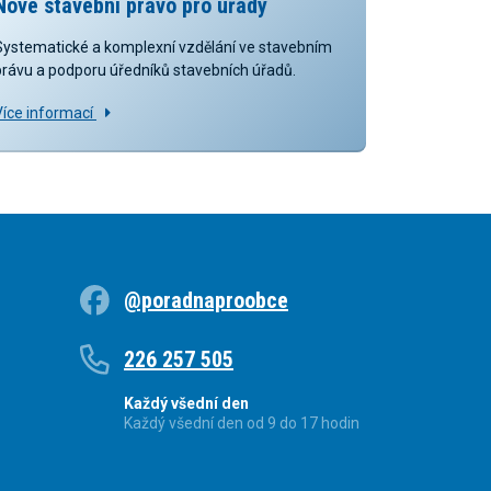
Nové stavební právo pro úřady
Systematické a komplexní vzdělání ve stavebním
právu a podporu úředníků stavebních úřadů.
Více informací
@poradnaproobce
226 257 505
Každý všední den
Každý všední den od 9 do 17 hodin