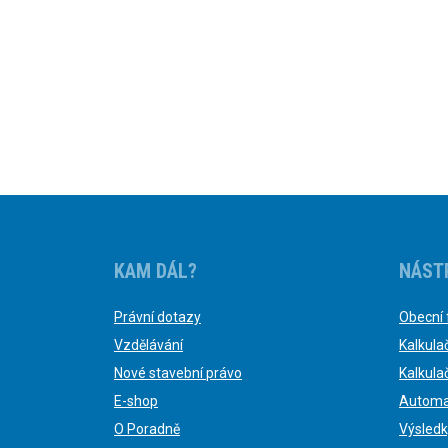
KAM DÁL?
NÁST
Právní dotazy
Obecní 
Vzdělávání
Kalkula
Nové stavební právo
Kalkula
E-shop
Automa
O Poradně
Výsledk