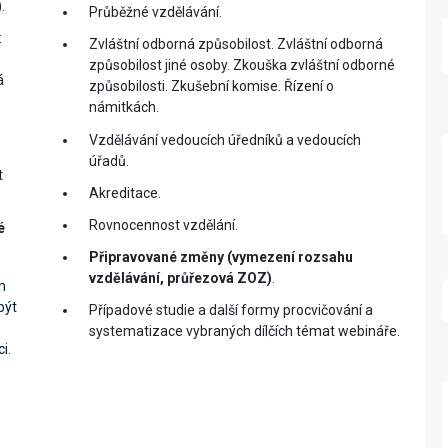
.
Průběžné vzdělávání.
:
Zvláštní odborná způsobilost. Zvláštní odborná
způsobilost jiné osoby. Zkouška zvláštní odborné
á
způsobilosti. Zkušební komise. Řízení o
námitkách.
Vzdělávání vedoucích úředníků a vedoucích
úřadů.
t
Akreditace.
Rovnocennost vzdělání.
é
Připravované změny (vymezení rozsahu
vzdělávání, průřezová ZOZ)
.
m
být
Případové studie a další formy procvičování a
systematizace vybraných dílčích témat webináře.
i.