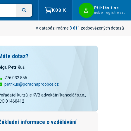
Přihlásit se
KOŠÍK
nebo registrovat
V databázi máme
3 611
zodpovězených dotazů
Máte dotaz?
Mgr. Petr Kuš
776 032 855
petr.kus@poradnaproobce.cz
Pořadatel kurzů je KVB advokátní kancelář s.r.o.,
IČO 01460412
Základní informace o vzdělávání