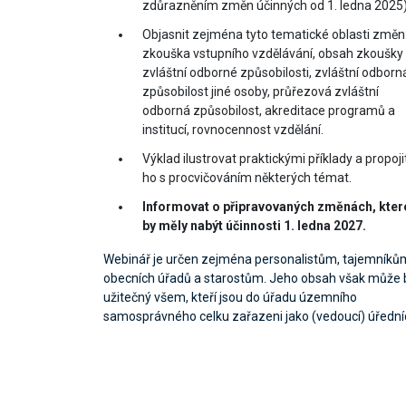
zdůrazněním změn účinných od 1. ledna 2025)
Objasnit zejména tyto tematické oblasti změn
zkouška vstupního vzdělávání, obsah zkoušky
zvláštní odborné způsobilosti, zvláštní odborn
způsobilost jiné osoby, průřezová zvláštní
odborná způsobilost, akreditace programů a
institucí, rovnocennost vzdělání.
Výklad ilustrovat praktickými příklady a propoji
ho s procvičováním některých témat.
Informovat o připravovaných změnách, kter
by měly nabýt účinnosti 1. ledna 2027.
Webinář je určen zejména personalistům, tajemníků
obecních úřadů a starostům. Jeho obsah však může 
užitečný všem, kteří jsou do úřadu územního
samosprávného celku zařazeni jako (vedoucí) úředníc