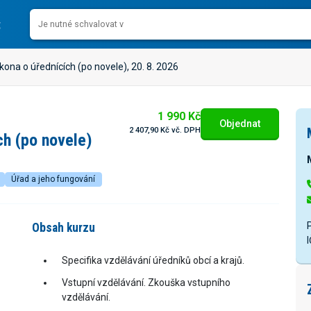
kona o úřednících (po novele), 20. 8. 2026
1 990 Kč
Objednat
2 407,90 Kč vč. DPH
ch (po novele)
Úřad a jeho fungování
Obsah kurzu
Specifika vzdělávání úředníků obcí a krajů.
Vstupní vzdělávání. Zkouška vstupního
vzdělávání.