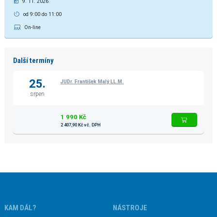
9. 11. 2026
od 9:00 do 11:00
On-line
Další termíny
25.
JUDr. František Malý LL.M.
srpen
1 990 Kč
2 407,90 Kč vč. DPH
KAM DÁL?
NÁSTROJE