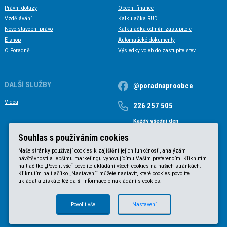
Právní dotazy
Obecní finance
Vzdělávání
Kalkulačka RUD
Nové stavební právo
Kalkulačka odměn zastupitele
E-shop
Automatické dokumenty
O Poradně
Výsledky voleb do zastupitelstev
DALŠÍ SLUŽBY
@poradnaproobce
Videa
226 257 505
Každý všední den
Každý všední den od 9 do 17 hodin
Souhlas s používáním cookies
Naše stránky používají cookies k zajištění jejich funkčnosti, analýzám
návštěvnosti a lepšímu marketingu vyhovujícímu Vašim preferencím. Kliknutím
na tlačítko „Povolit vše“ povolíte ukládání všech cookies na našich stránkách.
Kliknutím na tlačítko „Nastavení“ můžete nastavit, které cookies povolíte
ukládat a získáte též další informace o nakládání s cookies.
Povolit vše
Nastavení
© KVB advokátní kancelář s.r.o. 2025 |
Obchodní podmínky
|
Zásady ochrany osobních údajů
.