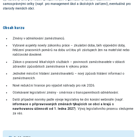
samosprávnými celky (např. pro management škol a školských zařízení), eventuálně pro
starosty menších obcí.
Obsah kurzu
Změny v odměňování zaměstnanců.
Vybrané aspekty novely zákoníku práce – zkušební doba, běh výpovědní doby,
řetězení pracovních poměrů na dobu určitou při zástupech žen na mateřské nebo
rodičovské dovolené.
Zákon o pracovně lékařských službách – povinnosti zaměstnavatele v oblasti
zdravotní způsobilosti zaměstnance k výkonu práce.
Jednotné měsíční hlášení zaměstnavatelů – nový způsob hlášení informací o
zaměstnancích.
Nové redukční hranice pro výpočet náhrady pro rok 2026.
Očekávané legislativní změny - směrnice o transparentnosti odměňování.
Další případné novinky podle vývoje legislativy ke dni konání webináře (např.
informace o připravovaných změnách týkajících se obcí a krajů s
navrhovanou účinností od 1. ledna 2027
). Vývoj legislativního procesu sledujeme
za vás.