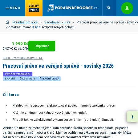
VOLBY
MENU
2026
Poradna pro obce
Vzdělávací kurzy
Pracovní právo ve veřejné správě - novinky
V databázi máme
3 611
zodpovězených dotazů
1 990 Kč
Objednat
2 407,90 Kč vč. DPH
JUDr. František Malý LL.M.
Pracovní právo ve veřejné správě - novinky 2026
Povinné vzdělávání
Školství
Obce a kraje
Pracovní právo
Cíl kurzu
Přehledným způsobem zrekapitulovat poslední změny zákoníku práce.
K těmto změnám poskytnout vysvětlující komentář.
Přispět tak ke zefektivnění výkonu personálních (správních) činností.
Webinář je určen zejména tajemníkům obecních úřadů, vedoucím úředníkům, případně
dalším zaměstnancům obcí a krajů, kteří se podílejí na výkonu personální agendy. Může
být užitečný také pro vedení příspěvkových organizací zřízených územními