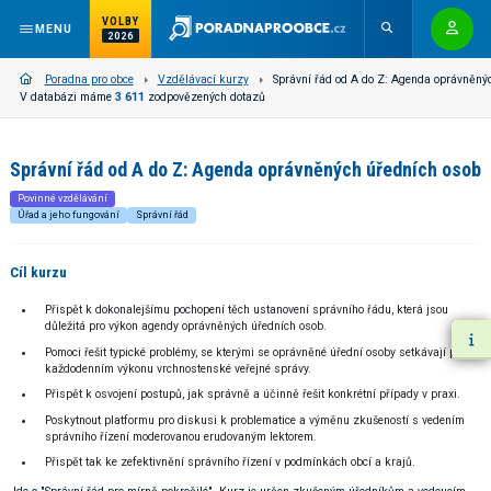
VOLBY
MENU
2026
Poradna pro obce
Vzdělávací kurzy
Správní řád od A do Z: Agenda oprávněný
V databázi máme
3 611
zodpovězených dotazů
Správní řád od A do Z: Agenda oprávněných úředních osob
Povinné vzdělávání
Úřad a jeho fungování
Správní řád
Cíl kurzu
Přispět k dokonalejšímu pochopení těch ustanovení správního řádu, která jsou
důležitá pro výkon agendy oprávněných úředních osob.
Pomoci řešit typické problémy, se kterými se oprávněné úřední osoby setkávají při
každodenním výkonu vrchnostenské veřejné správy.
Přispět k osvojení postupů, jak správně a účinně řešit konkrétní případy v praxi.
Poskytnout platformu pro diskusi k problematice a výměnu zkušeností s vedením
správního řízení moderovanou erudovaným lektorem.
Přispět tak ke zefektivnění správního řízení v podmínkách obcí a krajů.