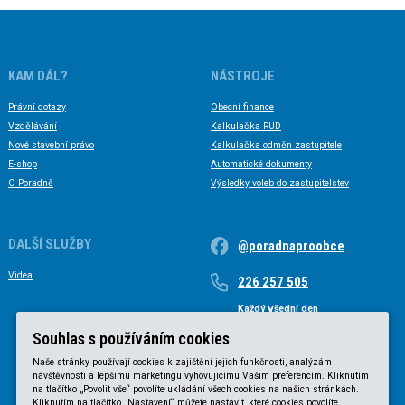
KAM DÁL?
NÁSTROJE
Právní dotazy
Obecní finance
Vzdělávání
Kalkulačka RUD
Nové stavební právo
Kalkulačka odměn zastupitele
E-shop
Automatické dokumenty
O Poradně
Výsledky voleb do zastupitelstev
DALŠÍ SLUŽBY
@poradnaproobce
Videa
226 257 505
Každý všední den
Každý všední den od 9 do 17 hodin
Souhlas s používáním cookies
Naše stránky používají cookies k zajištění jejich funkčnosti, analýzám
návštěvnosti a lepšímu marketingu vyhovujícímu Vašim preferencím. Kliknutím
na tlačítko „Povolit vše“ povolíte ukládání všech cookies na našich stránkách.
Kliknutím na tlačítko „Nastavení“ můžete nastavit, které cookies povolíte