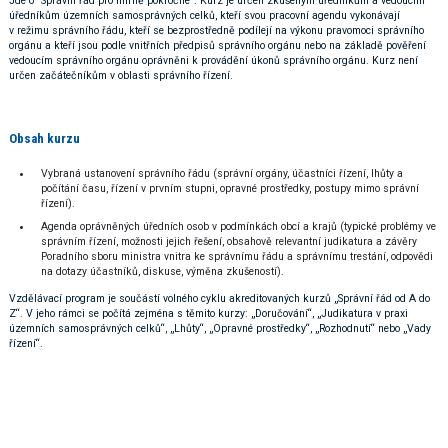
Jde o "Správní řád pro mírně pokročilé". Kurz je určen zkušeným úředníkům a vedoucím
úředníkům územních samosprávných celků, kteří svou pracovní agendu vykonávají
v režimu správního řádu, kteří se bezprostředně podílejí na výkonu pravomoci správního
orgánu a kteří jsou podle vnitřních předpisů správního orgánu nebo na základě pověření
vedoucím správního orgánu oprávněni k provádění úkonů správního orgánu. Kurz není
určen začátečníkům v oblasti správního řízení.
Obsah kurzu
Vybraná ustanovení správního řádu (správní orgány, účastníci řízení, lhůty a
počítání času, řízení v prvním stupni, opravné prostředky, postupy mimo správní
řízení).
Agenda oprávněných úředních osob v podmínkách obcí a krajů (typické problémy ve
správním řízení, možnosti jejich řešení, obsahově relevantní judikatura a závěry
Poradního sboru ministra vnitra ke správnímu řádu a správnímu trestání, odpovědi
na dotazy účastníků, diskuse, výměna zkušeností).
Vzdělávací program je součástí volného cyklu akreditovaných kurzů „Správní řád od A do
Z“. V jeho rámci se počítá zejména s těmito kurzy: „Doručování“, „Judikatura v praxi
územních samosprávných celků“, „Lhůty“, „Opravné prostředky“, „Rozhodnutí“ nebo „Vady
řízení“.