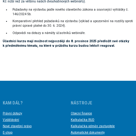
Kč nižší než za většinu našich dvouhodinových webinářů).
Požadavky na výstavbu podle nového stavebního zákona a související vyhlášky č.
146/2024 Sb.
Komparativní přehled požadavků na výstavbu (výklad a upozornění na rozdíly oproti
právní úpravě platné do 30. 6. 2024).
Odpovědi na dotazy a náměty účastníků webináře.
Účastníci kurzu mají možnost nejpozději do 8. prosince 2025 předložit své otázky
k předmětnému tématu, na které v průběhu kurzu budou lektoři reagovat.
KAM DÁL?
NÁSTROJE
Právní dotazy
Obecní finance
Vzdělávání
Kalkulačka RUD
Nové stavební právo
Kalkulačka odměn zastupitele
E-shop
Automatické dokumenty