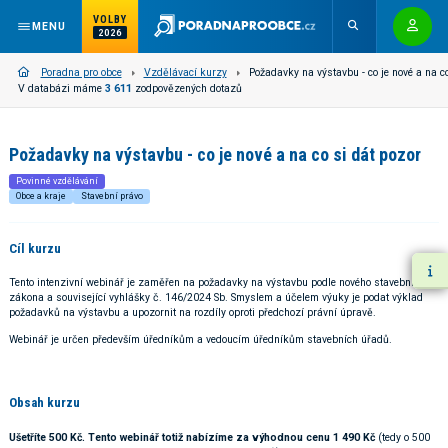
VOLBY
MENU
2026
Poradna pro obce
Vzdělávací kurzy
Požadavky na výstavbu - co je nové a na co
V databázi máme
3 611
zodpovězených dotazů
Požadavky na výstavbu - co je nové a na co si dát pozor
Povinné vzdělávání
Obce a kraje
Stavební právo
Cíl kurzu
Tento intenzivní webinář je zaměřen na požadavky na výstavbu podle nového stavebního
zákona a související vyhlášky č. 146/2024 Sb. Smyslem a účelem výuky je podat výklad
požadavků na výstavbu a upozornit na rozdíly oproti předchozí právní úpravě.
Webinář je určen především úředníkům a vedoucím úředníkům stavebních úřadů.
Obsah kurzu
Ušetříte 500 Kč. Tento webinář totiž nabízíme za výhodnou cenu 1 490 Kč
(tedy o 500