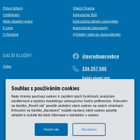
Právní dotazy
Obecní finance
Vzdělávání
Kalkulačka RUD
Nové stavební právo
Kalkulačka odměn zastupitele
E-shop
Automatické dokumenty
O Poradně
Výsledky voleb do zastupitelstev
DALŠÍ SLUŽBY
@poradnaproobce
Videa
226 257 505
Každý všední den
Každý všední den od 9 do 17 hodin
Souhlas s používáním cookies
Naše stránky používají cookies k zajištění jejich funkčnosti, analýzám
návštěvnosti a lepšímu marketingu vyhovujícímu Vašim preferencím. Kliknutím
na tlačítko „Povolit vše“ povolíte ukládání všech cookies na našich stránkách.
Kliknutím na tlačítko „Nastavení“ můžete nastavit, které cookies povolíte
ukládat a získáte též další informace o nakládání s cookies.
Povolit vše
Nastavení
© KVB advokátní kancelář s.r.o. 2025 |
Obchodní podmínky
|
Zásady ochrany osobních údajů
.