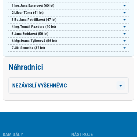
1
Ing.Jana Exnerová
(60 let)
2
Libor Tůma
(41 let)
3
Bc.Jana Petržilková
(47 let)
4
Ing.Tomáš Pazdera
(40 let)
5
Jana Bobková
(58 let)
6
Mgr.Ivana Tyllerová
(56 let)
7
Jiří Semelka
(37 let)
Náhradníci
NEZÁVISLÍ VYŠEHNĚVIC
KAM DÁL?
NÁSTROJE