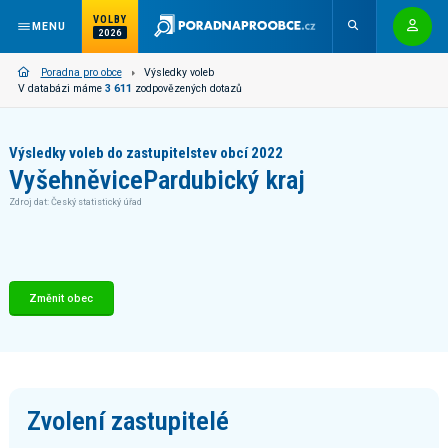
VOLBY
MENU
2026
Poradna pro obce
Výsledky voleb
V databázi máme
3 611
zodpovězených dotazů
Výsledky voleb do zastupitelstev obcí 2022
Vyšehněvice
Pardubický kraj
Zdroj dat: Český statistický úřad
Změnit obec
Zvolení zastupitelé