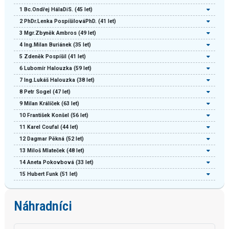
1
Bc.Ondřej HálaDiS.
(45 let)
2
PhDr.Lenka PospíšilováPhD.
(41 let)
3
Mgr.Zbyněk Ambros
(49 let)
4
Ing.Milan Buriánek
(35 let)
5
Zdeněk Pospíšil
(41 let)
6
Lubomír Halouzka
(59 let)
7
Ing.Lukáš Halouzka
(38 let)
8
Petr Sogel
(47 let)
9
Milan Králíček
(63 let)
10
František Konšel
(56 let)
11
Karel Coufal
(44 let)
12
Dagmar Pěkná
(52 let)
13
Miloš Mlateček
(48 let)
14
Aneta Pokovbová
(33 let)
15
Hubert Funk
(51 let)
Náhradníci