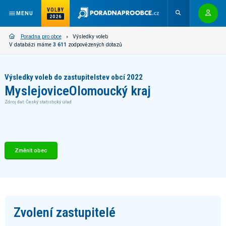
VOLBY
MENU
2026
Poradna pro obce
Výsledky voleb
V databázi máme
3 611
zodpovězených dotazů
Výsledky voleb do zastupitelstev obcí 2022
Myslejovice
Olomoucký kraj
Zdroj dat: Český statistický úřad
Změnit obec
Zvolení zastupitelé