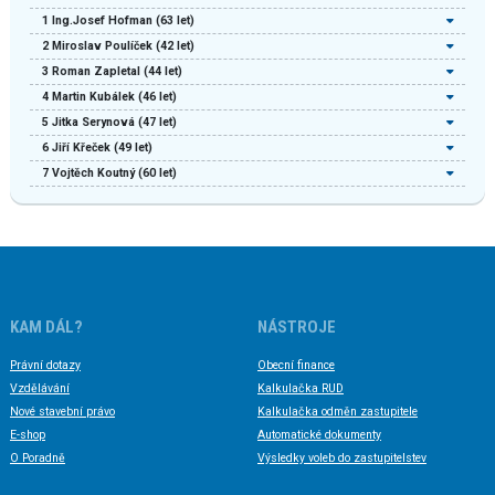
1
Ing.Josef Hofman
(63 let)
2
Miroslav Poulíček
(42 let)
3
Roman Zapletal
(44 let)
4
Martin Kubálek
(46 let)
5
Jitka Serynová
(47 let)
6
Jiří Křeček
(49 let)
7
Vojtěch Koutný
(60 let)
KAM DÁL?
NÁSTROJE
Právní dotazy
Obecní finance
Vzdělávání
Kalkulačka RUD
Nové stavební právo
Kalkulačka odměn zastupitele
E-shop
Automatické dokumenty
O Poradně
Výsledky voleb do zastupitelstev