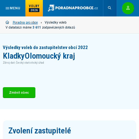
VOLBY
MENU
2026
Poradna pro obce
Výsledky voleb
V databázi máme
3 611
zodpovězených dotazů
Výsledky voleb do zastupitelstev obcí 2022
Kladky
Olomoucký kraj
Zdroj dat: Český statistický úřad
Změnit obec
Zvolení zastupitelé