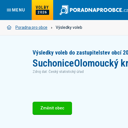
VOLBY
MENU
2026
Poradna pro obce
Výsledky voleb
Výsledky voleb do zastupitelstev obcí 2
Suchonice
Olomoucký kr
Zdroj dat: Český statistický úřad
Změnit obec