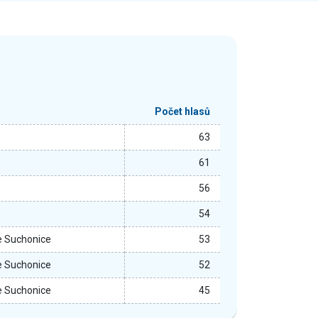
Počet hlasů
63
61
56
54
e Suchonice
53
e Suchonice
52
e Suchonice
45