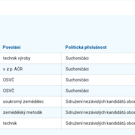
Povolání
Politická příslušnost
technik výroby
Suchoničáci
v. z p. AČR
Suchoničáci
OSVČ
Suchoničáci
OSVČ
Suchoničáci
soukromý zemědělec
Sdružení nezávislých kandidátů obc
zemědělský metodik
Sdružení nezávislých kandidátů obc
technik
Sdružení nezávislých kandidátů obc