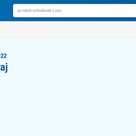
022
aj