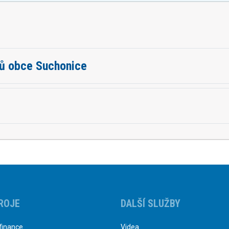
tů obce Suchonice
ROJE
DALŠÍ SLUŽBY
finance
Videa