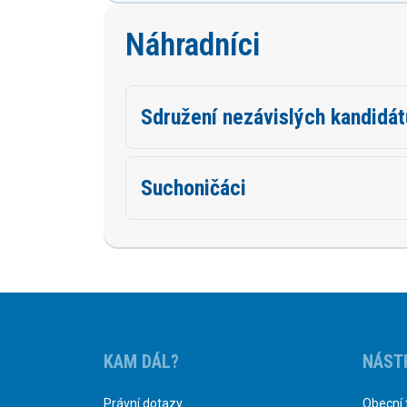
Náhradníci
Sdružení nezávislých kandidá
Suchoničáci
KAM DÁL?
NÁST
Právní dotazy
Obecní 