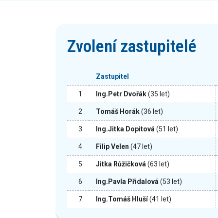
Zvolení zastupitelé
Zastupitel
1
Ing.Petr Dvořák
(35 let)
2
Tomáš Horák
(36 let)
3
Ing.Jitka Dopitová
(51 let)
4
Filip Velen
(47 let)
5
Jitka Růžičková
(63 let)
6
Ing.Pavla Přidalová
(53 let)
7
Ing.Tomáš Hluší
(41 let)