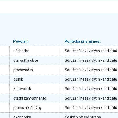
Povolání
Politická příslušnost
důchodce
Sdružení nezávislých kandidátů
starostka obce
Sdružení nezávislých kandidátů
prodavačka
Sdružení nezávislých kandidátů
dělník
Sdružení nezávislých kandidátů
zdravotník
Sdružení nezávislých kandidátů
státní zaměstnanec
Sdružení nezávislých kandidátů
pracovník údržby
Sdružení nezávislých kandidátů
ekonomka
Česká pirátská strana