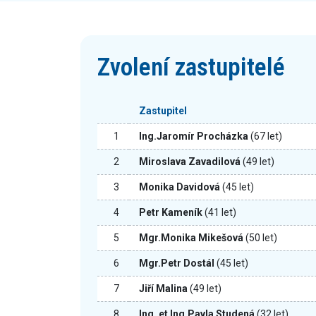
Zvolení zastupitelé
Zastupitel
1
Ing.Jaromír Procházka
(67 let)
2
Miroslava Zavadilová
(49 let)
3
Monika Davidová
(45 let)
4
Petr Kameník
(41 let)
5
Mgr.Monika Mikešová
(50 let)
6
Mgr.Petr Dostál
(45 let)
7
Jiří Malina
(49 let)
8
Ing. et Ing.Pavla Studená
(32 let)