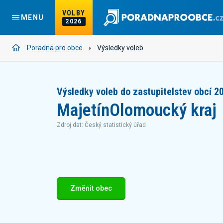
VOLBY
MENU
2026
Poradna pro obce
Výsledky voleb
Výsledky voleb do zastupitelstev obcí 2
Majetín
Olomoucký kraj
Zdroj dat: Český statistický úřad
Změnit obec