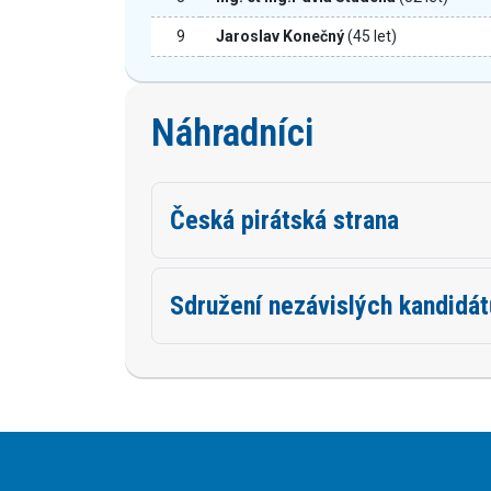
9
Jaroslav Konečný
(45 let)
Náhradníci
Česká pirátská strana
Sdružení nezávislých kandidá