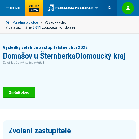
VOLBY
MENU
2026
Poradna pro obce
Výsledky voleb
V databázi máme
3 611
zodpovězených dotazů
Výsledky voleb do zastupitelstev obcí 2022
Domašov u Šternberka
Olomoucký kraj
Zdroj dat: Český statistický úřad
Změnit obec
Zvolení zastupitelé