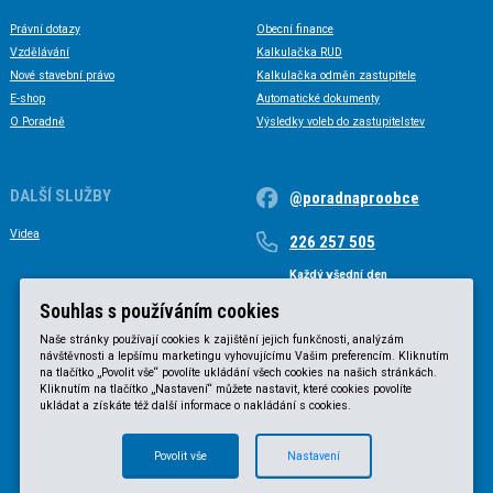
Právní dotazy
Obecní finance
Vzdělávání
Kalkulačka RUD
Nové stavební právo
Kalkulačka odměn zastupitele
E-shop
Automatické dokumenty
O Poradně
Výsledky voleb do zastupitelstev
DALŠÍ SLUŽBY
@poradnaproobce
Videa
226 257 505
Každý všední den
Každý všední den od 9 do 17 hodin
Souhlas s používáním cookies
Naše stránky používají cookies k zajištění jejich funkčnosti, analýzám
návštěvnosti a lepšímu marketingu vyhovujícímu Vašim preferencím. Kliknutím
na tlačítko „Povolit vše“ povolíte ukládání všech cookies na našich stránkách.
Kliknutím na tlačítko „Nastavení“ můžete nastavit, které cookies povolíte
ukládat a získáte též další informace o nakládání s cookies.
Povolit vše
Nastavení
© KVB advokátní kancelář s.r.o. 2025 |
Obchodní podmínky
|
Zásady ochrany osobních údajů
.