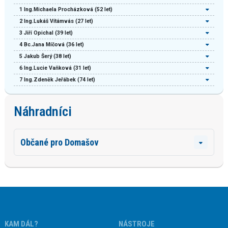
1
Ing.Michaela Procházková
(52 let)
2
Ing.Lukáš Vítámvás
(27 let)
3
Jiří Opichal
(39 let)
4
Bc.Jana Míčová
(36 let)
5
Jakub Šerý
(38 let)
6
Ing.Lucie Vaňková
(31 let)
7
Ing.Zdeněk Jeřábek
(74 let)
Náhradníci
Občané pro Domašov
KAM DÁL?
NÁSTROJE