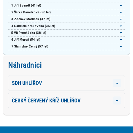
1
Jiří Švendt
(41 let)
2
Šárka Pavelková
(50 let)
3
Zdeněk Martínek
(37 let)
4
Gabriela Krakovská
(36 let)
5
Vít Procházka
(38 let)
6
Jiří Muroň
(54 let)
7
Stanislav Černý
(57 let)
Náhradníci
SDH UHLÍŘOV
ČESKÝ ČERVENÝ KŘÍŽ UHLÍŘOV