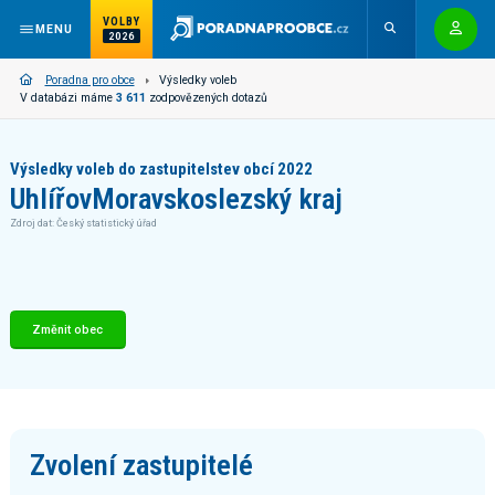
VOLBY
MENU
2026
Poradna pro obce
Výsledky voleb
V databázi máme
3 611
zodpovězených dotazů
Výsledky voleb do zastupitelstev obcí 2022
Uhlířov
Moravskoslezský kraj
Zdroj dat: Český statistický úřad
Změnit obec
Zvolení zastupitelé