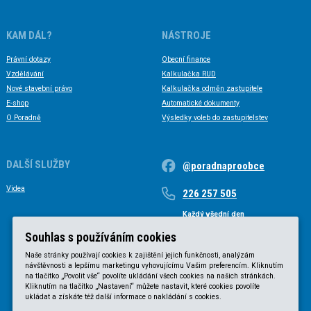
KAM DÁL?
NÁSTROJE
Právní dotazy
Obecní finance
Vzdělávání
Kalkulačka RUD
Nové stavební právo
Kalkulačka odměn zastupitele
E-shop
Automatické dokumenty
O Poradně
Výsledky voleb do zastupitelstev
DALŠÍ SLUŽBY
@poradnaproobce
Videa
226 257 505
Každý všední den
Každý všední den od 9 do 17 hodin
Souhlas s používáním cookies
Naše stránky používají cookies k zajištění jejich funkčnosti, analýzám
návštěvnosti a lepšímu marketingu vyhovujícímu Vašim preferencím. Kliknutím
na tlačítko „Povolit vše“ povolíte ukládání všech cookies na našich stránkách.
Kliknutím na tlačítko „Nastavení“ můžete nastavit, které cookies povolíte
ukládat a získáte též další informace o nakládání s cookies.