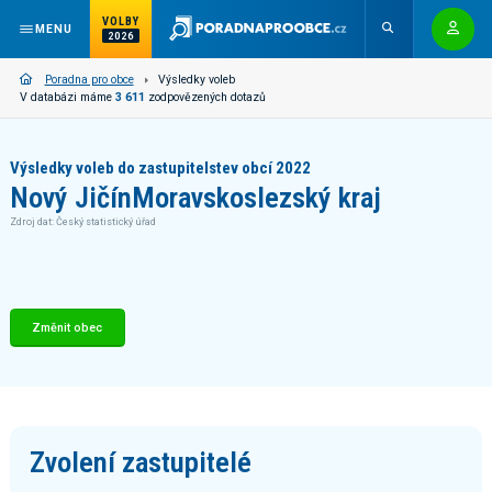
VOLBY
MENU
2026
Poradna pro obce
Výsledky voleb
V databázi máme
3 611
zodpovězených dotazů
Výsledky voleb do zastupitelstev obcí 2022
Nový Jičín
Moravskoslezský kraj
Zdroj dat: Český statistický úřad
Změnit obec
Zvolení zastupitelé