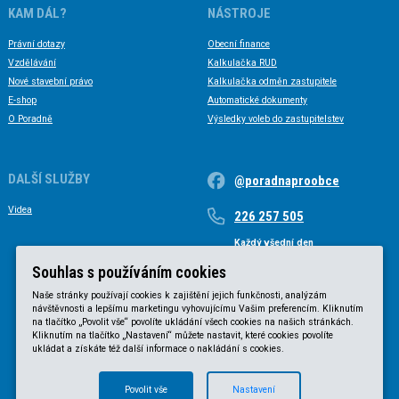
KAM DÁL?
NÁSTROJE
Právní dotazy
Obecní finance
Vzdělávání
Kalkulačka RUD
Nové stavební právo
Kalkulačka odměn zastupitele
E-shop
Automatické dokumenty
O Poradně
Výsledky voleb do zastupitelstev
DALŠÍ SLUŽBY
@poradnaproobce
Videa
226 257 505
Každý všední den
Každý všední den od 9 do 17 hodin
Souhlas s používáním cookies
Naše stránky používají cookies k zajištění jejich funkčnosti, analýzám
návštěvnosti a lepšímu marketingu vyhovujícímu Vašim preferencím. Kliknutím
na tlačítko „Povolit vše“ povolíte ukládání všech cookies na našich stránkách.
Kliknutím na tlačítko „Nastavení“ můžete nastavit, které cookies povolíte
ukládat a získáte též další informace o nakládání s cookies.
Povolit vše
Nastavení
© KVB advokátní kancelář s.r.o. 2025 |
Obchodní podmínky
|
Zásady ochrany osobních údajů
.