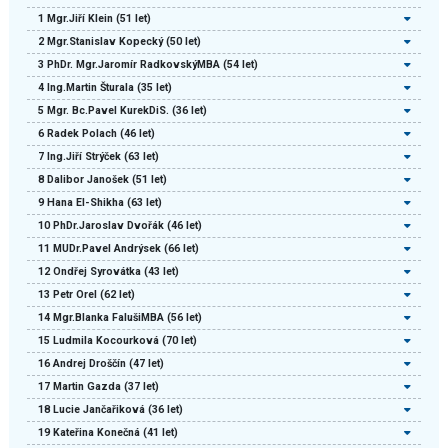
1
Mgr.Jiří Klein
(51 let)
2
Mgr.Stanislav Kopecký
(50 let)
3
PhDr. Mgr.Jaromír RadkovskýMBA
(54 let)
4
Ing.Martin Šturala
(35 let)
5
Mgr. Bc.Pavel KurekDiS.
(36 let)
6
Radek Polach
(46 let)
7
Ing.Jiří Strýček
(63 let)
8
Dalibor Janošek
(51 let)
9
Hana El-Shikha
(63 let)
10
PhDr.Jaroslav Dvořák
(46 let)
11
MUDr.Pavel Andrýsek
(66 let)
12
Ondřej Syrovátka
(43 let)
13
Petr Orel
(62 let)
14
Mgr.Blanka FalušiMBA
(56 let)
15
Ludmila Kocourková
(70 let)
16
Andrej Droščín
(47 let)
17
Martin Gazda
(37 let)
18
Lucie Jančařiková
(36 let)
19
Kateřina Konečná
(41 let)