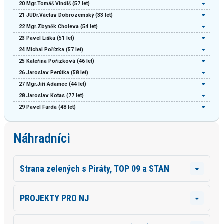
20
Mgr.Tomáš Vindiš
(57 let)
21
JUDr.Václav Dobrozemský
(33 let)
22
Mgr.Zbyněk Choleva
(54 let)
23
Pavel Liška
(51 let)
24
Michal Pořízka
(57 let)
25
Kateřina Pořízková
(46 let)
26
Jaroslav Perútka
(58 let)
27
Mgr.Jiří Adamec
(44 let)
28
Jaroslav Kotas
(77 let)
29
Pavel Farda
(48 let)
Náhradníci
Strana zelených s Piráty, TOP 09 a STAN
PROJEKTY PRO NJ