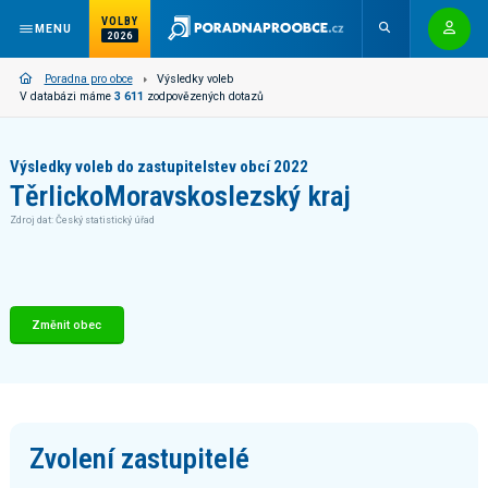
VOLBY
MENU
2026
Poradna pro obce
Výsledky voleb
V databázi máme
3 611
zodpovězených dotazů
Výsledky voleb do zastupitelstev obcí 2022
Těrlicko
Moravskoslezský kraj
Zdroj dat: Český statistický úřad
Změnit obec
Zvolení zastupitelé