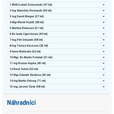
1
MUDr.Lukáš Golasowski
(47 let)
2
Ing.Stanislav Recmaník
(64 let)
3
Ing.David Biegun
(37 let)
4
Mgr.Marek Rojčík
(28 let)
5
Martina Reitzová
(51 let)
6
Bc.Iveta Cyprichová
(49 let)
7
Ing.Petr Drbušek
(58 let)
8
Ing.Tereza Kaszová
(25 let)
9
Anna Mašinská
(62 let)
10
Mgr. Bc.Martin Polášek
(51 let)
11
Ing.Roman Kupka
(45 let)
12
Karel Sobel
(50 let)
13
Mgr.Zdeněk Skotnica
(45 let)
14
Ing.Martin Delong
(71 let)
15
Ing.Jaromír Žvak
(58 let)
Náhradníci