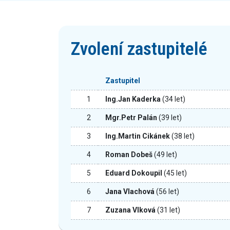
Zvolení zastupitelé
Zastupitel
1
Ing.Jan Kaderka
(34 let)
2
Mgr.Petr Palán
(39 let)
3
Ing.Martin Cikánek
(38 let)
4
Roman Dobeš
(49 let)
5
Eduard Dokoupil
(45 let)
6
Jana Vlachová
(56 let)
7
Zuzana Vlková
(31 let)