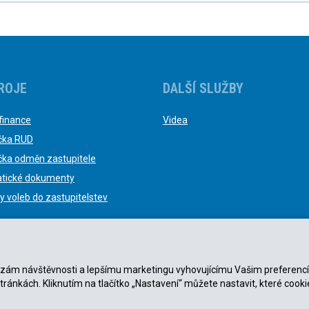
ROJE
DALŠÍ SLUŽBY
finance
Videa
čka RUD
čka odměn zastupitele
tické dokumenty
y voleb do zastupitelstev
nalýzám návštěvnosti a lepšímu marketingu vyhovujícímu Vašim preferenc
stránkách. Kliknutím na tlačítko „Nastavení“ můžete nastavit, které cooki
ky
|
Zásady ochrany osobních údajů
.