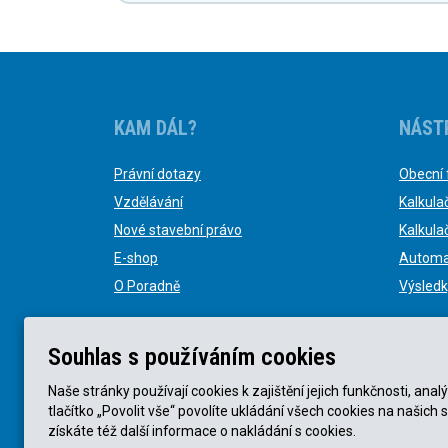
KAM DÁL?
NÁST
Právní dotazy
Obecní 
Vzdělávání
Kalkula
Nové stavební právo
Kalkula
E-shop
Automa
O Poradně
Výsledk
Souhlas s používáním cookies
Naše stránky používají cookies k zajištění jejich funkčnosti, a
tlačítko „Povolit vše“ povolíte ukládání všech cookies na našich 
© KVB advokátní kancelář s.r.o. 2025 |
Obchodní podmín
získáte též další informace o nakládání s cookies.