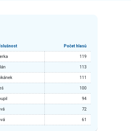
říslušnost
Počet hlasů
derka
119
lán
113
Cikánek
111
eš
100
upil
94
ová
72
ová
61