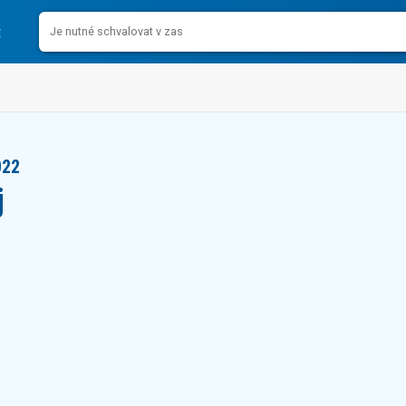
022
j