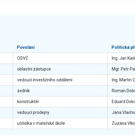
Povolání
Politická p
OSVČ
Ing. Jan Ka
oblastní zástupce
Mgr. Petr Pa
vedoucí investičního oddělení
Ing. Martin 
zedník
Roman Dob
konstruktér
Eduard Doko
vedoucí prodejny
Jana Vlach
učitelka v mateřské škole
Zuzana Vlk