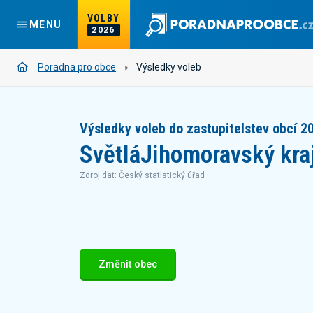
VOLBY
MENU
2026
Poradna pro obce
Výsledky voleb
Výsledky voleb do zastupitelstev obcí 2
Světlá
Jihomoravský kra
Zdroj dat: Český statistický úřad
Změnit obec