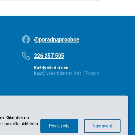
@poradnaproobce
226 257 505
Každý všední den
Každý všední den od 9 do 17 hodin
ím. Kliknutím na
es povolíte ukládat a
Povolit vše
Nastavení