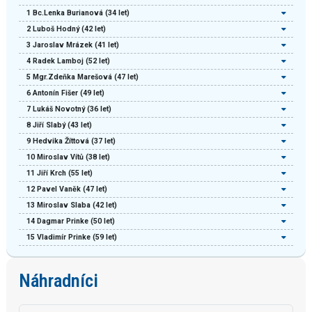
1
Bc.Lenka Burianová
(34 let)
2
Luboš Hodný
(42 let)
3
Jaroslav Mrázek
(41 let)
4
Radek Lamboj
(52 let)
5
Mgr.Zdeňka Marešová
(47 let)
6
Antonín Fišer
(49 let)
7
Lukáš Novotný
(36 let)
8
Jiří Slabý
(43 let)
9
Hedvika Žíttová
(37 let)
10
Miroslav Vítů
(38 let)
11
Jiří Krch
(55 let)
12
Pavel Vaněk
(47 let)
13
Miroslav Slaba
(42 let)
14
Dagmar Prinke
(50 let)
15
Vladimír Prinke
(59 let)
Náhradníci