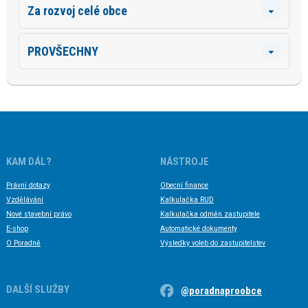
Za rozvoj celé obce
PROVŠECHNY
KAM DÁL?
NÁSTROJE
Právní dotazy
Obecní finance
Vzdělávání
Kalkulačka RUD
Nové stavební právo
Kalkulačka odměn zastupitele
E-shop
Automatické dokumenty
O Poradně
Výsledky voleb do zastupitelstev
DALŠÍ SLUŽBY
@poradnaproobce