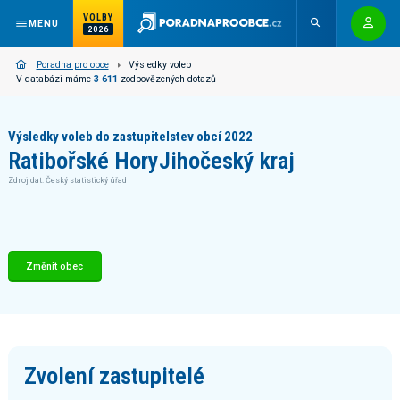
VOLBY
MENU
2026
Poradna pro obce
Výsledky voleb
V databázi máme
3 611
zodpovězených dotazů
Výsledky voleb do zastupitelstev obcí 2022
Ratibořské Hory
Jihočeský kraj
Zdroj dat: Český statistický úřad
Změnit obec
Zvolení zastupitelé