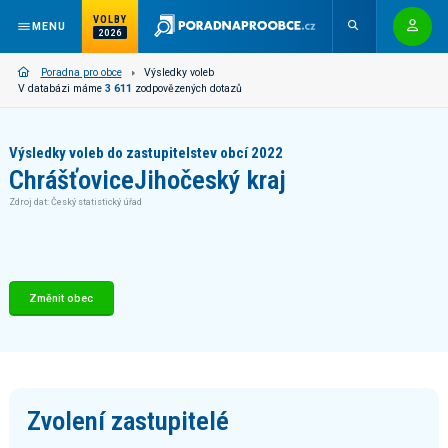
VOLBY
MENU
2026
Poradna pro obce
Výsledky voleb
V databázi máme
3 611
zodpovězených dotazů
Výsledky voleb do zastupitelstev obcí 2022
Chrášťovice
Jihočeský kraj
Zdroj dat: Český statistický úřad
Změnit obec
Zvolení zastupitelé