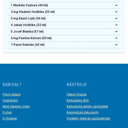
1
Markéta Vojtová
(44 let)
2
Ing.Vladimír Hoštička
(33 let)
3
Ing.Kamil Lojík
(36 let)
4
Jakub Hoštička
(32 let)
5
Josef Blatský
(57 let)
6
Ing.Pavlína Kůlová
(50 let)
7
Pavel Duběda
(42 let)
KAM DÁL?
NÁSTROJE
Právní dotazy
Obecní finance
Vzdělávání
Kalkulačka RUD
Nové stavební právo
Kalkulačka odměn zastupitele
E-shop
Automatické dokumenty
O Poradně
Výsledky voleb do zastupitelstev