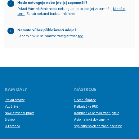
Heslo nefunguje nebo jste jej zapomněli?
Pokud Vám vložené heslo nefunguje nebo jste jej zapomněli,
klikněte
sem
. Za pár sekund budete mít nové.
Nemáte vůbec přihlašovací údaje?
Během chvíle se můžete zaregistrovat
zde
.
KAM DÁL?
NÁSTROJE
Právní dotazy
Obecní finance
Vzdělávání
Kalkulačka RUD
Nové stavební právo
Kalkulačka odměn zastupitele
E-shop
Automatické dokumenty
O Poradně
Výsledky voleb do zastupitelstev