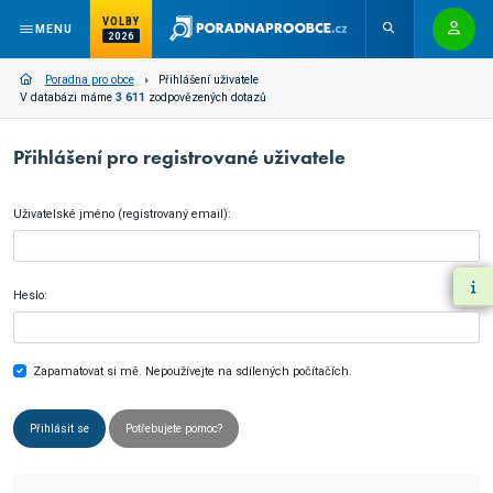
VOLBY
MENU
2026
Poradna pro obce
Přihlášení uživatele
V databázi máme
3 611
zodpovězených dotazů
Přihlášení pro registrované uživatele
Uživatelské jméno (registrovaný email):
Heslo:
Zapamatovat si mě. Nepoužívejte na sdílených počítačích.
Přihlásit se
Potřebujete pomoc?