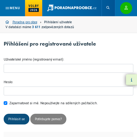
VOLBY
MENU
2026
Poradna pro obce
Přihlášení uživatele
V databázi máme
3 611
zodpovězených dotazů
Přihlášení pro registrované uživatele
Uživatelské jméno (registrovaný email):
Heslo:
Zapamatovat si mě. Nepoužívejte na sdílených počítačích.
Přihlásit se
Potřebujete pomoc?