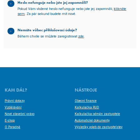
Heslo nefunguje nebo jste jej zapomněli?
Pokud Vám vložené heslo nefunguje nebo jste jej zapomněli,
klikněte
sem
. Za pár sekund budete mít nové.
Nemáte vůbec přihlašovací údaje?
Během chvíle se můžete zaregistrovat
zde
.
KAM DÁL?
NÁSTROJE
Právní dotazy
Obecní finance
Vzdělávání
Kalkulačka RUD
Nové stavební právo
Kalkulačka odměn zastupitele
E-shop
Automatické dokumenty
O Poradně
Výsledky voleb do zastupitelstev