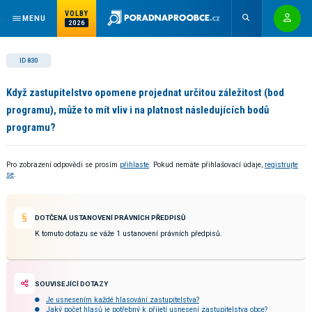
VOLBY
MENU
2026
ID 830
Když zastupitelstvo opomene projednat určitou záležitost (bod
programu), může to mít vliv i na platnost následujících bodů
programu?
Pro zobrazení odpovědi se prosím
přihlaste
. Pokud nemáte přihlašovací údaje,
registrujte
se
.
DOTČENÁ USTANOVENÍ PRÁVNÍCH PŘEDPISŮ
K tomuto dotazu se váže 1 ustanovení právních předpisů.
SOUVISEJÍCÍ DOTAZY
Je usnesením každé hlasování zastupitelstva?
Jaký počet hlasů je potřebný k přijetí usnesení zastupitelstva obce?