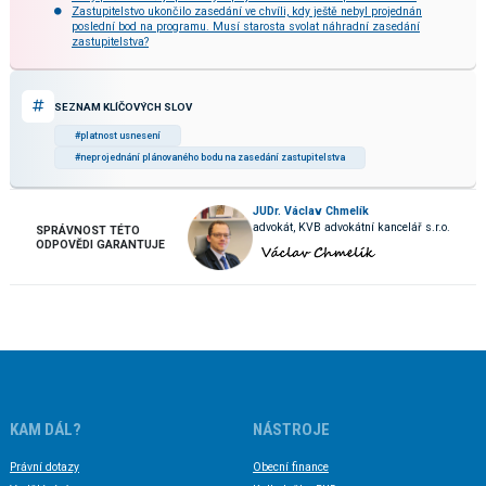
Zastupitelstvo ukončilo zasedání ve chvíli, kdy ještě nebyl projednán
poslední bod na programu. Musí starosta svolat náhradní zasedání
zastupitelstva?
SEZNAM KLÍČOVÝCH SLOV
#platnost usnesení
#neprojednání plánovaného bodu na zasedání zastupitelstva
JUDr. Václav Chmelík
advokát, KVB advokátní kancelář s.r.o.
SPRÁVNOST TÉTO
ODPOVĚDI GARANTUJE
KAM DÁL?
NÁSTROJE
Právní dotazy
Obecní finance