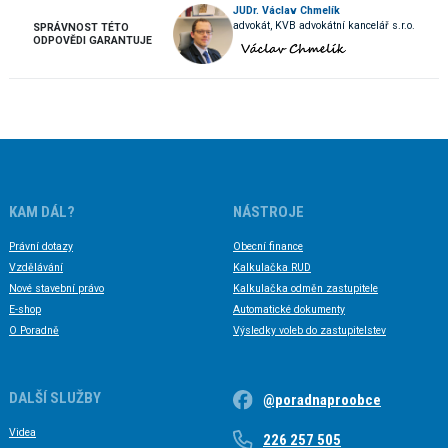
JUDr. Václav Chmelík
advokát, KVB advokátní kancelář s.r.o.
SPRÁVNOST TÉTO
ODPOVĚDI GARANTUJE
KAM DÁL?
NÁSTROJE
Právní dotazy
Obecní finance
Vzdělávání
Kalkulačka RUD
Nové stavební právo
Kalkulačka odměn zastupitele
E-shop
Automatické dokumenty
O Poradně
Výsledky voleb do zastupitelstev
DALŠÍ SLUŽBY
@poradnaproobce
Videa
226 257 505