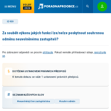
VOLBY
MENU
2026
ID 959
Za souběh výkonu jakých funkcí lze/nelze poskytnout souhrnnou
odměnu neuvolněnému zastupiteli?
Pro zobrazení odpovědi se prosím
přihlaste
. Pokud nemáte přihlašovací údaje,
registrujte
se
.
DOTČENÁ USTANOVENÍ PRÁVNÍCH PŘEDPISŮ
K tomuto dotazu se váže 1 ustanovení právních předpisů.
SEZNAM KLÍČOVÝCH SLOV
#neuvolněný člen zastupitelstva
#souhrn odměn