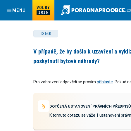
VOLBY
MENU
2026
ID 648
V případě, že by došlo k uzavření a vykl
poskytnutí bytové náhrady?
Pro zobrazení odpovědi se prosím
přihlaste
. Pokud n
DOTČENÁ USTANOVENÍ PRÁVNÍCH PŘEDPISŮ
K tomuto dotazu se váže 1 ustanovení právn