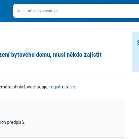
izení bytového domu, musí někdo zajistit
emáte přihlašovací údaje,
registrujte se
.
ích předpisů.