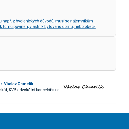
u např. z hygienických důvodů, musí se nájemníkům
 k tomu povinen, vlastník bytového domu, nebo obec?
r. Václav Chmelík
kát, KVB advokátní kancelář s.r.o.