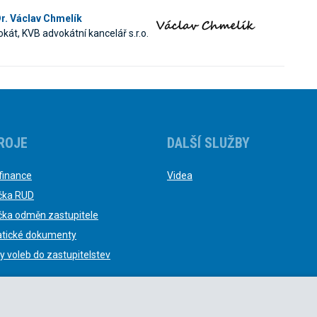
r. Václav Chmelík
kát, KVB advokátní kancelář s.r.o.
ROJE
DALŠÍ SLUŽBY
finance
Videa
čka RUD
čka odměn zastupitele
tické dokumenty
y voleb do zastupitelstev