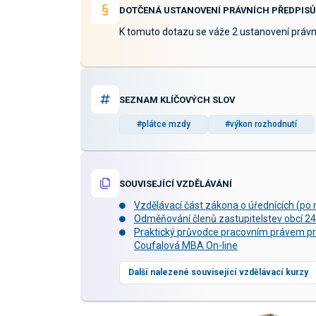
DOTČENÁ USTANOVENÍ PRÁVNÍCH PŘEDPISŮ
K tomuto dotazu se váže 2 ustanovení právn
SEZNAM KLÍČOVÝCH SLOV
#plátce mzdy
#výkon rozhodnutí
SOUVISEJÍCÍ VZDĚLÁVÁNÍ
Vzdělávací část zákona o úřednících (po n
Odměňování členů zastupitelstev obcí 24.
Praktický průvodce pracovním právem pro
Coufalová MBA On-line
Další nalezené související vzdělávací kurzy