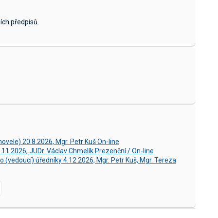
ích předpisů.
ovele) 20.8.2026, Mgr. Petr Kuš On-line
11.2026, JUDr. Václav Chmelík Prezenční / On-line
 (vedoucí) úředníky 4.12.2026, Mgr. Petr Kuš, Mgr. Tereza