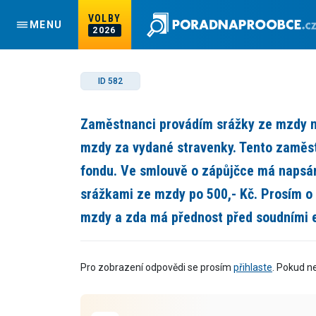
VOLBY
MENU
2026
ID 582
Zaměstnanci provádím srážky ze mzdy n
mzdy za vydané stravenky. Tento zaměs
fondu. Ve smlouvě o zápůjčce má napsán
srážkami ze mzdy po 500,- Kč. Prosím o 
mzdy a zda má přednost před soudními 
Pro zobrazení odpovědi se prosím
přihlaste
. Pokud n