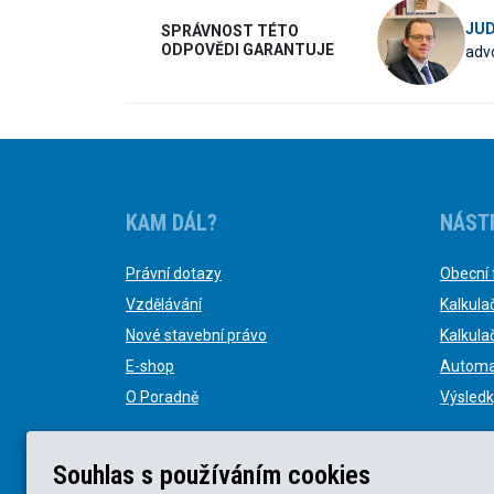
JUD
SPRÁVNOST TÉTO
ODPOVĚDI GARANTUJE
advo
KAM DÁL?
NÁST
Právní dotazy
Obecní 
Vzdělávání
Kalkula
Nové stavební právo
Kalkula
E-shop
Automa
O Poradně
Výsledk
Souhlas s používáním cookies