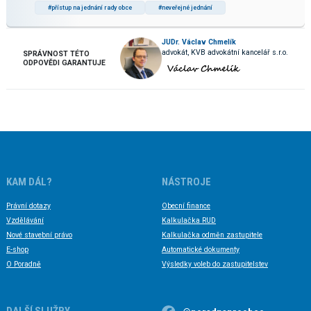
#přístup na jednání rady obce
#neveřejné jednání
JUDr. Václav Chmelík
advokát, KVB advokátní kancelář s.r.o.
SPRÁVNOST TÉTO
ODPOVĚDI GARANTUJE
KAM DÁL?
NÁSTROJE
Právní dotazy
Obecní finance
Vzdělávání
Kalkulačka RUD
Nové stavební právo
Kalkulačka odměn zastupitele
E-shop
Automatické dokumenty
O Poradně
Výsledky voleb do zastupitelstev
DALŠÍ SLUŽBY