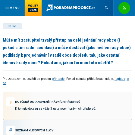
VOLBY
MENU
2026
ID 360
Může mít zastupitel trvalý přístup na celé jednání rady obce (i
pokud s tím radní souhlasí) a může dostávat (jako nečlen rady obce)
podklady k projednávání v radě obce dopředu tak, jako ostatní
členové rady obce? Pokud ano, jakou formou toto ošetřit?
Pro zobrazení odpovědi se prosím
přihlaste
. Pokud nemáte přihlašovací údaje,
registrujte
se
.
DOTČENÁ USTANOVENÍ PRÁVNÍCH PŘEDPISŮ
K tomuto dotazu se váže 3 ustanovení právních předpisů.
SEZNAM KLÍČOVÝCH SLOV