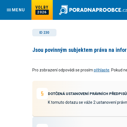
VOLBY
MENU
2026
ID 230
Jsou povinným subjektem práva na info
Pro zobrazení odpovědi se prosím
přihlaste
. Pokud n
DOTČENÁ USTANOVENÍ PRÁVNÍCH PŘEDPISŮ
K tomuto dotazu se váže 2 ustanovení právn