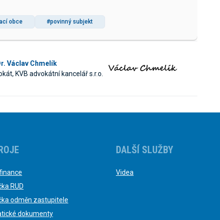
ací obce
#povinný subjekt
r. Václav Chmelík
kát, KVB advokátní kancelář s.r.o.
ROJE
DALŠÍ SLUŽBY
finance
Videa
čka RUD
čka odměn zastupitele
tické dokumenty