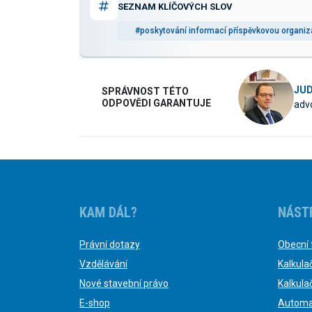
SEZNAM KLÍČOVÝCH SLOV
#poskytování informací příspěvkovou organiz
JUD
SPRÁVNOST TÉTO
ODPOVĚDI GARANTUJE
advo
KAM DÁL?
NÁST
Právní dotazy
Obecní 
Vzdělávání
Kalkula
Nové stavební právo
Kalkula
E-shop
Automa