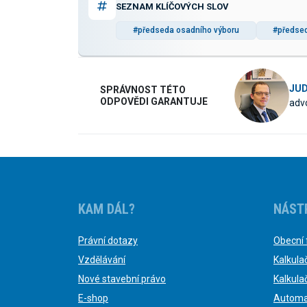
SEZNAM KLÍČOVÝCH SLOV
#předseda osadního výboru
#předse
JUD
SPRÁVNOST TÉTO
ODPOVĚDI GARANTUJE
advo
KAM DÁL?
NÁST
Právní dotazy
Obecní 
Vzdělávání
Kalkula
Nové stavební právo
Kalkula
E-shop
Automa