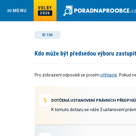
VOLBY
MENU
2026
ID 106
Kdo může být předsedou výboru zastupit
Pro zobrazení odpovědi se prosím
přihlaste
. Pokud n
DOTČENÁ USTANOVENÍ PRÁVNÍCH PŘEDPISŮ
K tomuto dotazu se váže 3 ustanovení právn