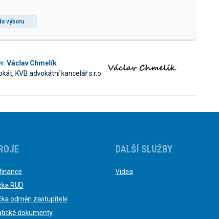
da výboru
r. Václav Chmelík
kát, KVB advokátní kancelář s.r.o.
ROJE
DALŠÍ SLUŽBY
finance
Videa
čka RUD
čka odměn zastupitele
tické dokumenty