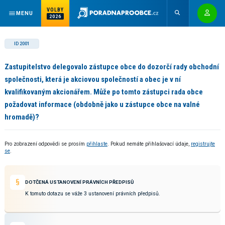
VOLBY
MENU
2026
ID 2001
Zastupitelstvo delegovalo zástupce obce do dozorčí rady obchodní
společnosti, která je akciovou společností a obec je v ní
kvalifikovaným akcionářem. Může po tomto zástupci rada obce
požadovat informace (obdobně jako u zástupce obce na valné
hromadě)?
Pro zobrazení odpovědi se prosím
přihlaste
. Pokud nemáte přihlašovací údaje,
registrujte
se
.
DOTČENÁ USTANOVENÍ PRÁVNÍCH PŘEDPISŮ
K tomuto dotazu se váže 3 ustanovení právních předpisů.