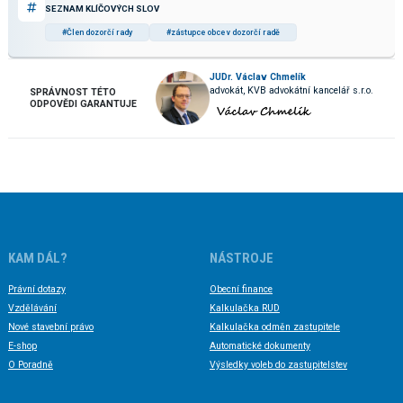
SEZNAM KLÍČOVÝCH SLOV
#Člen dozorčí rady
#zástupce obce v dozorčí radě
JUDr. Václav Chmelík
advokát, KVB advokátní kancelář s.r.o.
SPRÁVNOST TÉTO
ODPOVĚDI GARANTUJE
KAM DÁL?
NÁSTROJE
Právní dotazy
Obecní finance
Vzdělávání
Kalkulačka RUD
Nové stavební právo
Kalkulačka odměn zastupitele
E-shop
Automatické dokumenty
O Poradně
Výsledky voleb do zastupitelstev