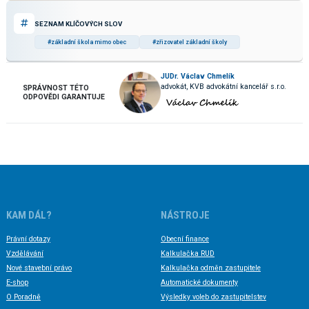
SEZNAM KLÍČOVÝCH SLOV
#základní škola mimo obec
#zřizovatel základní školy
JUDr. Václav Chmelík
advokát, KVB advokátní kancelář s.r.o.
SPRÁVNOST TÉTO
ODPOVĚDI GARANTUJE
KAM DÁL?
NÁSTROJE
Právní dotazy
Obecní finance
Vzdělávání
Kalkulačka RUD
Nové stavební právo
Kalkulačka odměn zastupitele
E-shop
Automatické dokumenty
O Poradně
Výsledky voleb do zastupitelstev