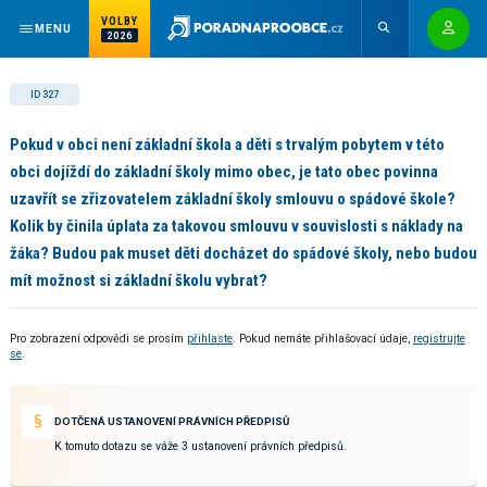
VOLBY
MENU
2026
ID 327
Pokud v obci není základní škola a děti s trvalým pobytem v této
obci dojíždí do základní školy mimo obec, je tato obec povinna
uzavřít se zřizovatelem základní školy smlouvu o spádové škole?
Kolik by činila úplata za takovou smlouvu v souvislosti s náklady na
žáka? Budou pak muset děti docházet do spádové školy, nebo budou
mít možnost si základní školu vybrat?
Pro zobrazení odpovědi se prosím
přihlaste
. Pokud nemáte přihlašovací údaje,
registrujte
se
.
DOTČENÁ USTANOVENÍ PRÁVNÍCH PŘEDPISŮ
K tomuto dotazu se váže 3 ustanovení právních předpisů.