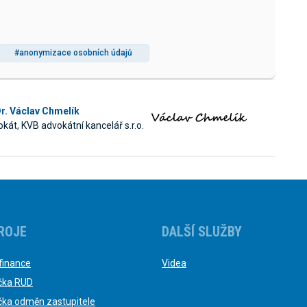
#anonymizace osobních údajů
r. Václav Chmelík
kát, KVB advokátní kancelář s.r.o.
ROJE
DALŠÍ SLUŽBY
finance
Videa
čka RUD
čka odměn zastupitele