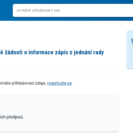
 žádosti o informace zápis z jednání rady
emáte přihlašovací údaje,
registrujte se
.
ích předpisů.