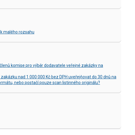
ek malého rozsahu
členů komise pro výběr dodavatele veřejné zakázky na
 zakázku nad 1 000 000 Kč bez DPH uveřejňovat do 30 dnů na
ormátu, nebo postačí pouze scan listinného originálu?