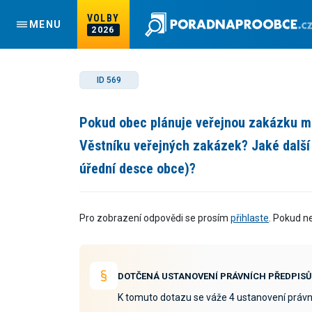
VOLBY
MENU
2026
ID 569
Pokud obec plánuje veřejnou zakázku ma
Věstníku veřejných zakázek? Jaké další 
úřední desce obce)?
Pro zobrazení odpovědi se prosím
přihlaste
. Pokud n
DOTČENÁ USTANOVENÍ PRÁVNÍCH PŘEDPISŮ
K tomuto dotazu se váže 4 ustanovení právn