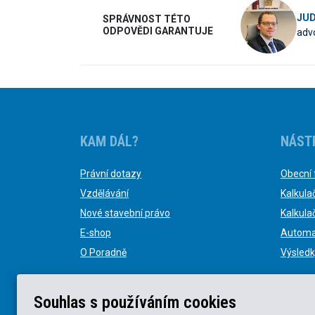
JUD
SPRÁVNOST TÉTO
ODPOVĚDI GARANTUJE
advo
KAM DÁL?
NÁST
Právní dotazy
Obecní 
Vzdělávání
Kalkula
Nové stavební právo
Kalkula
E-shop
Automa
O Poradně
Výsledk
Souhlas s používáním cookies