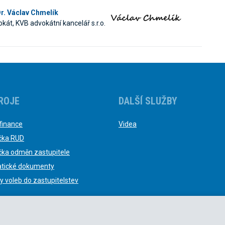
r. Václav Chmelík
kát, KVB advokátní kancelář s.r.o.
ROJE
DALŠÍ SLUŽBY
finance
Videa
čka RUD
čka odměn zastupitele
tické dokumenty
y voleb do zastupitelstev