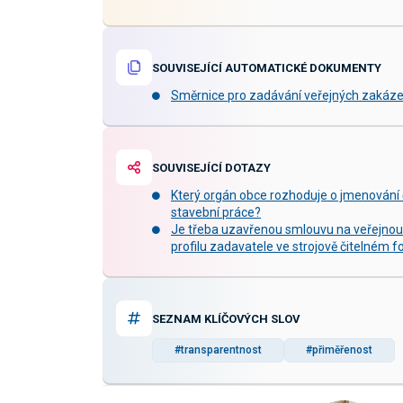
SOUVISEJÍCÍ AUTOMATICKÉ DOKUMENTY
Směrnice pro zadávání veřejných zakáz
SOUVISEJÍCÍ DOTAZY
Který orgán obce rozhoduje o jmenování 
stavební práce?
Je třeba uzavřenou smlouvu na veřejnou
profilu zadavatele ve strojově čitelném f
SEZNAM KLÍČOVÝCH SLOV
#transparentnost
#přiměřenost