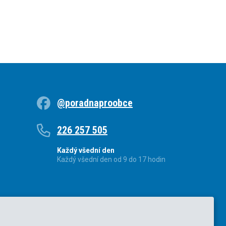
@poradnaproobce
226 257 505
Každý všední den
Každý všední den od 9 do 17 hodin