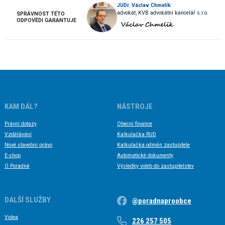
JUDr. Václav Chmelík
advokát, KVB advokátní kancelář s.r.o.
SPRÁVNOST TÉTO
ODPOVĚDI GARANTUJE
KAM DÁL?
NÁSTROJE
Právní dotazy
Obecní finance
Vzdělávání
Kalkulačka RUD
Nové stavební právo
Kalkulačka odměn zastupitele
E-shop
Automatické dokumenty
O Poradně
Výsledky voleb do zastupitelstev
DALŠÍ SLUŽBY
@poradnaproobce
Videa
226 257 505