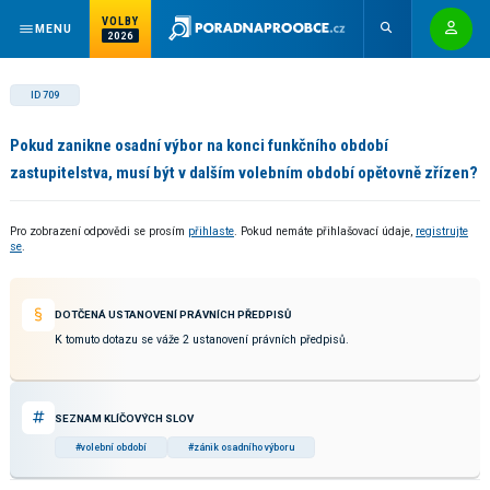
VOLBY
MENU
2026
ID 709
Pokud zanikne osadní výbor na konci funkčního období
zastupitelstva, musí být v dalším volebním období opětovně zřízen?
Pro zobrazení odpovědi se prosím
přihlaste
. Pokud nemáte přihlašovací údaje,
registrujte
se
.
DOTČENÁ USTANOVENÍ PRÁVNÍCH PŘEDPISŮ
K tomuto dotazu se váže 2 ustanovení právních předpisů.
SEZNAM KLÍČOVÝCH SLOV
#volební období
#zánik osadního výboru