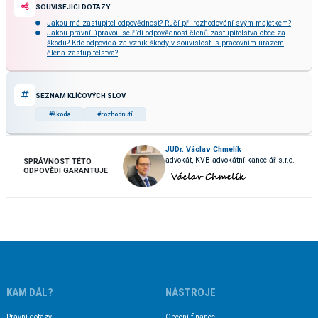
SOUVISEJÍCÍ DOTAZY
Jakou má zastupitel odpovědnost? Ručí při rozhodování svým majetkem?
Jakou právní úpravou se řídí odpovědnost členů zastupitelstva obce za
škodu? Kdo odpovídá za vznik škody v souvislosti s pracovním úrazem
člena zastupitelstva?
SEZNAM KLÍČOVÝCH SLOV
#škoda
#rozhodnutí
JUDr. Václav Chmelík
advokát, KVB advokátní kancelář s.r.o.
SPRÁVNOST TÉTO
ODPOVĚDI GARANTUJE
KAM DÁL?
NÁSTROJE
Právní dotazy
Obecní finance