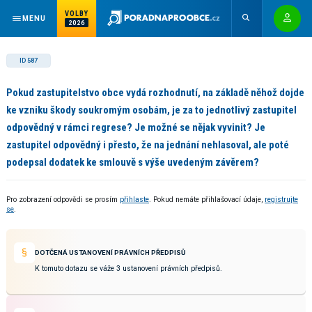
VOLBY
MENU
2026
ID 587
Pokud zastupitelstvo obce vydá rozhodnutí, na základě něhož dojde
ke vzniku škody soukromým osobám, je za to jednotlivý zastupitel
odpovědný v rámci regrese? Je možné se nějak vyvinit? Je
zastupitel odpovědný i přesto, že na jednání nehlasoval, ale poté
podepsal dodatek ke smlouvě s výše uvedeným závěrem?
Pro zobrazení odpovědi se prosím
přihlaste
. Pokud nemáte přihlašovací údaje,
registrujte
se
.
DOTČENÁ USTANOVENÍ PRÁVNÍCH PŘEDPISŮ
K tomuto dotazu se váže 3 ustanovení právních předpisů.