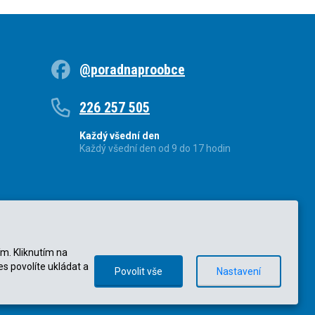
@poradnaproobce
226 257 505
Každý všední den
Každý všední den od 9 do 17 hodin
ím. Kliknutím na
es povolíte ukládat a
Povolit vše
Nastavení