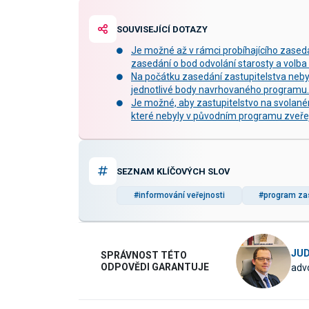
SOUVISEJÍCÍ DOTAZY
Je možné až v rámci probíhajícího zased
zasedání o bod odvolání starosty a volba
Na počátku zasedání zastupitelstva neby
jednotlivé body navrhovaného programu.
Je možné, aby zastupitelstvo na svolané
které nebyly v původním programu zveře
SEZNAM KLÍČOVÝCH SLOV
#informování veřejnosti
#program zas
JUD
SPRÁVNOST TÉTO
ODPOVĚDI GARANTUJE
advo