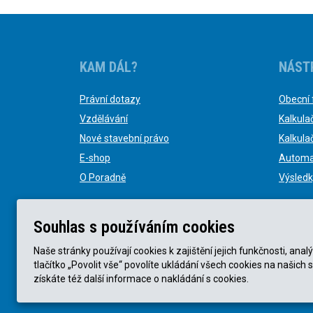
KAM DÁL?
NÁST
Právní dotazy
Obecní 
Vzdělávání
Kalkula
Nové stavební právo
Kalkula
E-shop
Automa
O Poradně
Výsledk
Souhlas s používáním cookies
Naše stránky používají cookies k zajištění jejich funkčnosti, a
tlačítko „Povolit vše“ povolíte ukládání všech cookies na našich 
© KVB advokátní kancelář s.r.o. 2025 |
Obchodní podmín
získáte též další informace o nakládání s cookies.