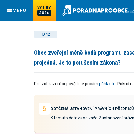
VOLBY
MENU
2026
ID 42
Obec zveřejní méně bodů programu zased
projedná. Je to porušením zákona?
Pro zobrazení odpovědi se prosím
přihlaste
. Pokud n
DOTČENÁ USTANOVENÍ PRÁVNÍCH PŘEDPISŮ
K tomuto dotazu se váže 2 ustanovení právn