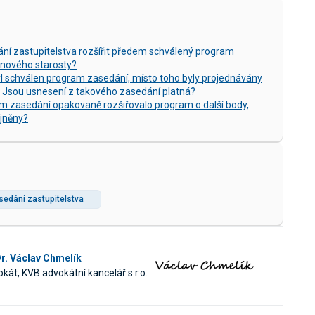
ání zastupitelstva rozšířit předem schválený program
 nového starosty?
l schválen program zasedání, místo toho byly projednávány
 Jsou usnesení z takového zasedání platná?
m zasedání opakovaně rozšiřovalo program o další body,
jněny?
edání zastupitelstva
r. Václav Chmelík
kát, KVB advokátní kancelář s.r.o.