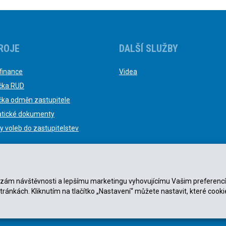
ROJE
DALŠÍ SLUŽBY
finance
Videa
čka RUD
čka odměn zastupitele
tické dokumenty
y voleb do zastupitelstev
nalýzám návštěvnosti a lepšímu marketingu vyhovujícímu Vašim preferenc
stránkách. Kliknutím na tlačítko „Nastavení“ můžete nastavit, které cooki
ky
|
Zásady ochrany osobních údajů
.