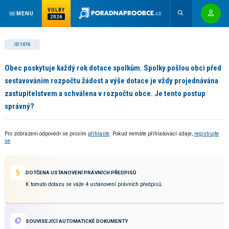
VOLBY
MENU
2026
ID 1076
Obec poskytuje každý rok dotace spolkům. Spolky pošlou obci před
sestavováním rozpočtu žádost a výše dotace je vždy projednávána
zastupitelstvem a schválena v rozpočtu obce. Je tento postup
správný?
Pro zobrazení odpovědi se prosím
přihlaste
. Pokud nemáte přihlašovací údaje,
registrujte
se
.
DOTČENÁ USTANOVENÍ PRÁVNÍCH PŘEDPISŮ
K tomuto dotazu se váže 4 ustanovení právních předpisů.
SOUVISEJÍCÍ AUTOMATICKÉ DOKUMENTY