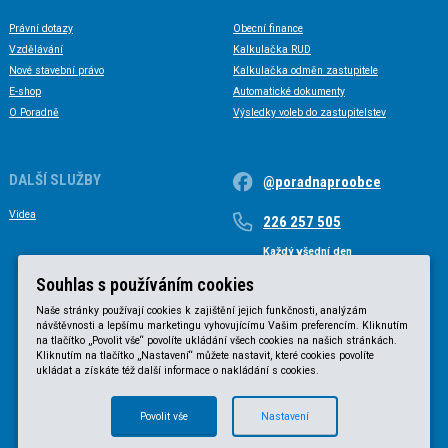
Právní dotazy
Obecní finance
Vzdělávání
Kalkulačka RUD
Nové stavební právo
Kalkulačka odměn zastupitele
E-shop
Automatické dokumenty
O Poradně
Výsledky voleb do zastupitelstev
DALŠÍ SLUŽBY
@poradnaproobce
Videa
226 257 505
Každý všední den
Každý všední den od 9 do 17 hodin
Souhlas s používáním cookies
Naše stránky používají cookies k zajištění jejich funkčnosti, analýzám
návštěvnosti a lepšímu marketingu vyhovujícímu Vašim preferencím. Kliknutím
na tlačítko „Povolit vše“ povolíte ukládání všech cookies na našich stránkách.
Kliknutím na tlačítko „Nastavení“ můžete nastavit, které cookies povolíte
ukládat a získáte též další informace o nakládání s cookies.
Povolit vše
Nastavení
© KVB advokátní kancelář s.r.o. 2025 |
Obchodní podmínky
|
Zásady ochrany osobních údajů
.