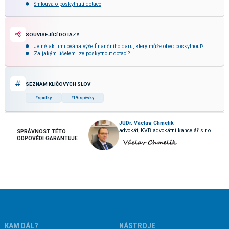
Smlouva o poskytnutí dotace
SOUVISEJÍCÍ DOTAZY
Je nějak limitována výše finančního daru, který může obec poskytnout?
Za jakým účelem lze poskytnout dotaci?
SEZNAM KLÍČOVÝCH SLOV
#spolky
#Příspěvky
JUDr. Václav Chmelík
advokát, KVB advokátní kancelář s.r.o.
SPRÁVNOST TÉTO
ODPOVĚDI GARANTUJE
KAM DÁL?
NÁSTROJE