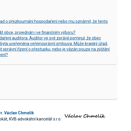
úřad o přezkoumání hospodaření nebo mu oznámit, že tento
dit obce, projednán i ve finančním výboru?
aření auditora. Auditor ve své zprávě pominul, že obec
ebyla uveřejněna veřejnoprávní smlouva. Může krajský úřad,
t správní řízení o přestupku, nebo je vázán pouze na zjištění
ení?
r. Václav Chmelík
kát, KVB advokátní kancelář s.r.o.