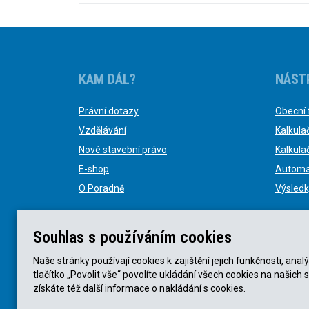
KAM DÁL?
NÁST
Právní dotazy
Obecní 
Vzdělávání
Kalkula
Nové stavební právo
Kalkula
E-shop
Automa
O Poradně
Výsledk
Souhlas s používáním cookies
Naše stránky používají cookies k zajištění jejich funkčnosti, a
tlačítko „Povolit vše“ povolíte ukládání všech cookies na našich 
© KVB advokátní kancelář s.r.o. 2025 |
Obchodní podmín
získáte též další informace o nakládání s cookies.