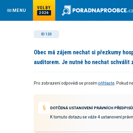
VOLBY
MENU
2026
ID 120
Obec má zájem nechat si přezkumy hos
auditorem. Je nutné ho nechat schválit
Pro zobrazení odpovědi se prosím
přihlaste
. Pokud n
DOTČENÁ USTANOVENÍ PRÁVNÍCH PŘEDPISŮ
K tomuto dotazu se váže 4 ustanovení právn