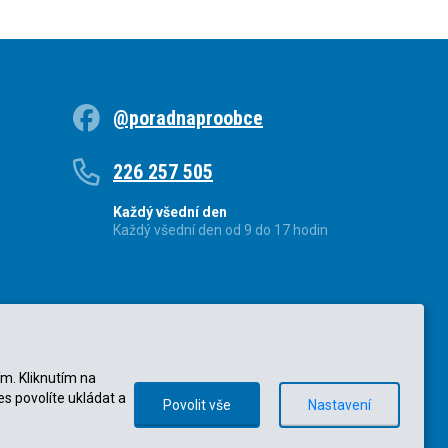
@poradnaproobce
226 257 505
Každý všední den
Každý všední den od 9 do 17 hodin
ím. Kliknutím na
es povolíte ukládat a
Povolit vše
Nastavení