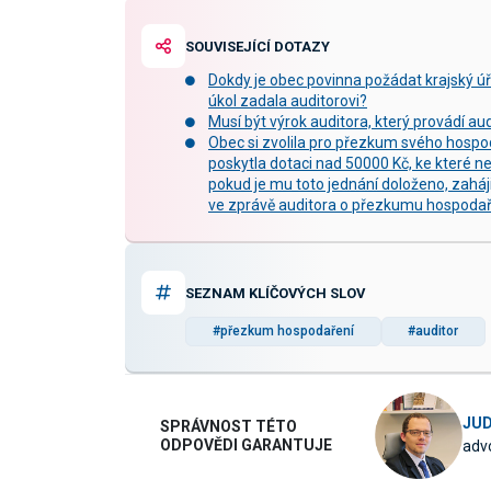
SOUVISEJÍCÍ DOTAZY
Dokdy je obec povinna požádat krajský 
úkol zadala auditorovi?
Musí být výrok auditora, který provádí au
Obec si zvolila pro přezkum svého hospod
poskytla dotaci nad 50000 Kč, ke které n
pokud je mu toto jednání doloženo, zaháji
ve zprávě auditora o přezkumu hospodař
SEZNAM KLÍČOVÝCH SLOV
#přezkum hospodaření
#auditor
JUD
SPRÁVNOST TÉTO
ODPOVĚDI GARANTUJE
advo