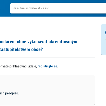
podaření obce vykonávat akreditovaným
 zastupitelstvem obce?
emáte přihlašovací údaje,
registrujte se
.
ích předpisů.