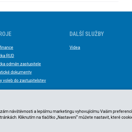
ROJE
DALŠÍ SLUŽBY
finance
Videa
čka RUD
čka odměn zastupitele
tické dokumenty
y voleb do zastupitelstev
nalýzám návštěvnosti a lepšímu marketingu vyhovujícímu Vašim preferenc
stránkách. Kliknutím na tlačítko „Nastavení“ můžete nastavit, které cooki
ky
|
Zásady ochrany osobních údajů
.